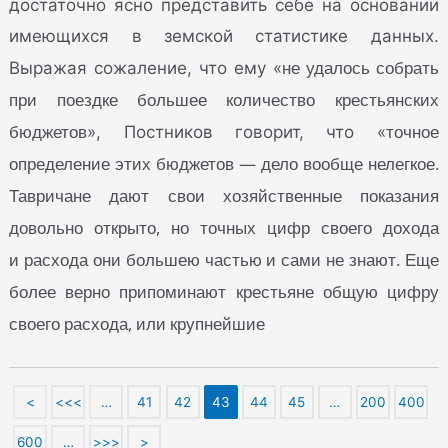
достаточно ясно представить себе на основании
имеющихся в земской статистике данных.
не удалось собрать
Выражая сожаление, что ему «
при поездке большее количество крестьянских
бюджетов
точное
», Постников говорит, что «
определение этих бюджетов — дело вообще нелегкое.
Тавричане дают свои хозяйственные показания
довольно открыто, но точных цифр своего дохода
и расхода они большею частью и сами не знают. Еще
более верно припоминают крестьяне общую цифру
своего расхода, или крупнейшие
<
<<<
…
41
42
43
44
45
…
200
400
600
…
>>>
>