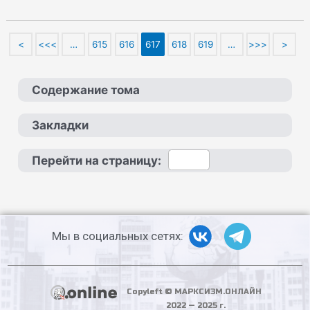
<
<<<
…
615
616
617
618
619
…
>>>
>
Содержание тома
Закладки
Перейти на страницу:
Мы в социальных сетях:
Copyleft © МАРКСИЗМ.ОНЛАЙН
2022 — 2025 г.