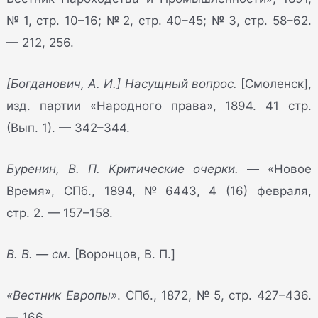
№ 1, стр. 10–16; № 2, стр. 40–45; № 3, стр. 58–62.
— 212, 256.
[Богданович, А. И.] Насущный вопрос.
[Смоленск],
изд. партии «Народного права», 1894. 41 стр.
(Вып. 1). — 342–344.
Буренин, В. П. Критические очерки.
— «Новое
Время», СПб., 1894, № 6443, 4 (16) февраля,
стр. 2. — 157–158.
В. В. — см.
[Воронцов, В. П.]
«Вестник Европы»
. СПб., 1872, № 5, стр. 427–436.
— 166.