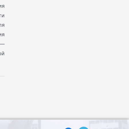
ия
ти
ля
ия
 —
ой