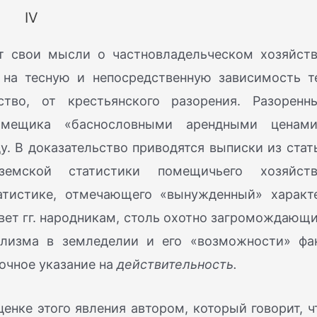
IV
ает свои мысли о частновладельческом хозяйств
 на тесную и непосредственную зависимость т
тво, от крестьянского разорения. Разоренн
омещика «баснословными арендными ценами
. В доказательство приводятся выписки из стат
земской статистики помещичьего хозяйств
атистике, отмечающего «вынужденный» характ
вет гг. народникам, столь охотно загромождающ
ализма в земледелии и его «возможности» фа
точное указание на
действительность.
нке этого явления автором, который говорит, ч