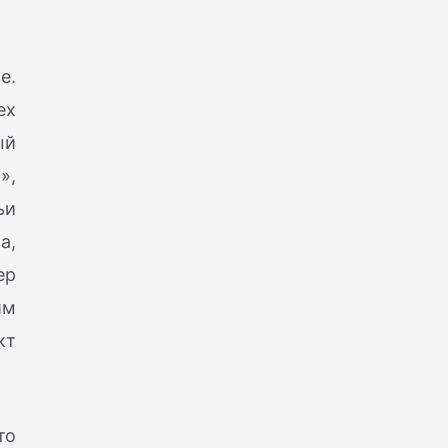
е.
ех
ый
»,
ьи
а,
ер
им
кт
то