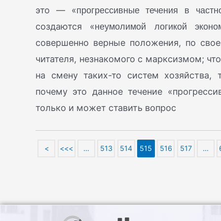
прогрессивные течения в частн
это — «
неумолимой логикой эконо
создаются «
совершенно верные положения, по свое
читателя, незнакомого с марксизмом; чт
на смену таких-то систем хозяйства,
почему это данное течение «прогрессив
только и может ставить вопрос
<
<<<
…
513
514
515
516
517
…