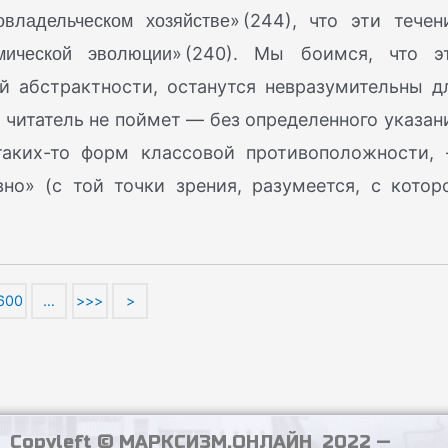
овладельческом хозяйстве
» (244), что эти течен
мической эволюции
» (240). Мы боимся, что э
й абстрактности, останутся невразумительны д
о читатель не поймет — без определенного указан
 таких-то форм классовой противоположности,
но» (с той точки зрения, разумеется, с котор
600
…
>>>
>
Copyleft © МАРКСИЗМ.ОНЛАЙН 2022 —