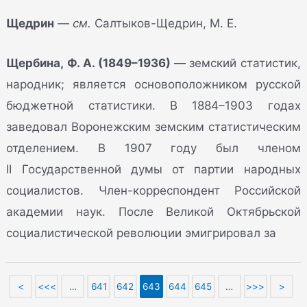
Щедрин
—
см.
Салтыков-Щедрин, М. Е.
Щербина, Ф. А. (1849–1936)
— земский статистик,
народник; является основоположником русской
бюджетной статистики. В 1884–1903 годах
заведовал Воронежским земским статистическим
отделением. В 1907 году был членом
II Государственной думы от партии народных
социалистов. Член-корреспондент Российской
академии наук. После Великой Октябрьской
социалистической революции эмигрировал за
<
<<<
…
641
642
643
644
645
…
>>>
>