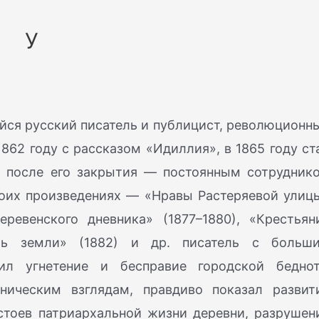
У
я русский писатель и публицист, революционн
1862 году с рассказом «Идиллия», в 1865 году ст
а после его закрытия — постоянным сотрудник
воих произведениях — «Нравы Растеряевой улиц
деревенского дневника» (1877–1880), «Крестьян
сть земли» (1882) и др. писатель с больш
ил угнетение и бесправие городской бедно
ническим взглядам, правдиво показал развит
стоев патриархальной жизни деревни, разрушен