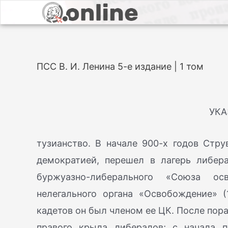
ПСС В. И. Ленина 5-е издание | 1 том
УКА
тузианство. В начале 900-х годов Стр
демократией, перешел в лагерь либер
буржуазно-либерального «Союза ос
нелегального органа «Освобождение» (
кадетов он был членом ее ЦК. После пор
правого крыла либералов; с начала 