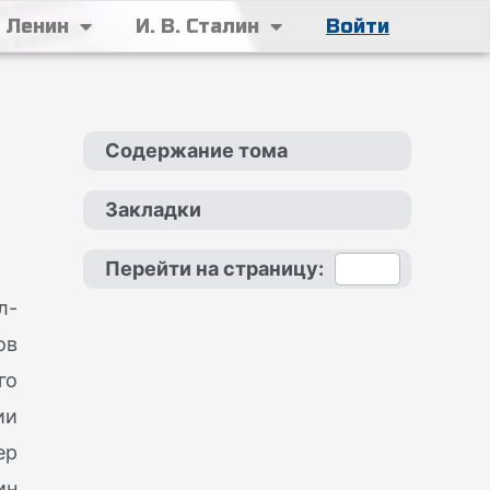
. Ленин
И. В. Сталин
Войти
Содержание тома
Закладки
Перейти на страницу:
л-
ов
го
ии
ер
ин