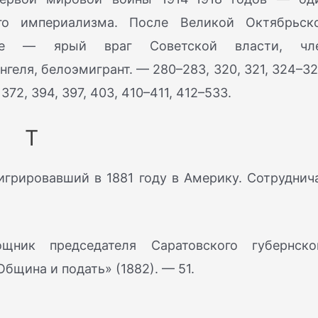
го империализма. После Великой Октябрьск
уве — ярый враг Советской власти, чл
геля, белоэмигрант. — 280–283, 320, 321, 324–32
 372, 394, 397, 403, 410–411, 412–533.
Т
грировавший в 1881 году в Америку. Сотруднич
ник председателя Саратовского губернско
Община и подать» (1882). — 51.