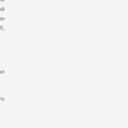
ой
ен
5,
ал
го