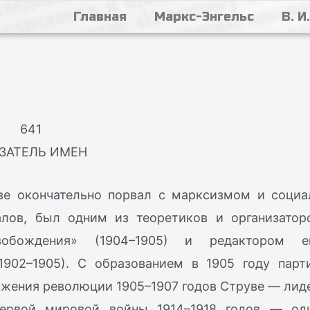
Главная
Маркс-Энгельс
В. И
641
ЗАТЕЛЬ ИМЕН
уве окончательно порвал с марксизмом и социа
алов, был одним из теоретиков и организатор
вобождения» (1904–1905) и редактором е
1902–1905). С образованием в 1905 году парт
ажения революции 1905–1907 годов Струве — лид
первой мировой войны 1914–1918 годов — од