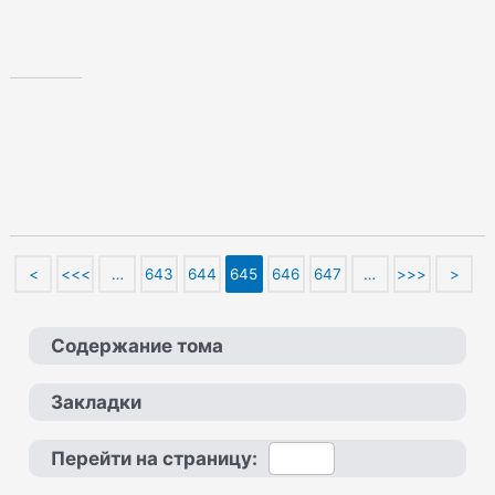
<
<<<
…
643
644
645
646
647
…
>>>
>
Содержание тома
Закладки
Перейти на страницу: