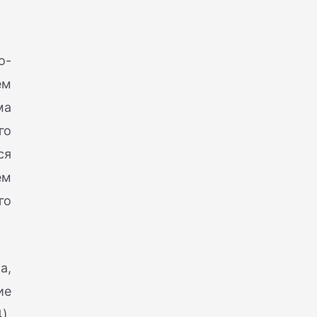
о-
ем
ма
го
ся
ем
го
а,
ие
).