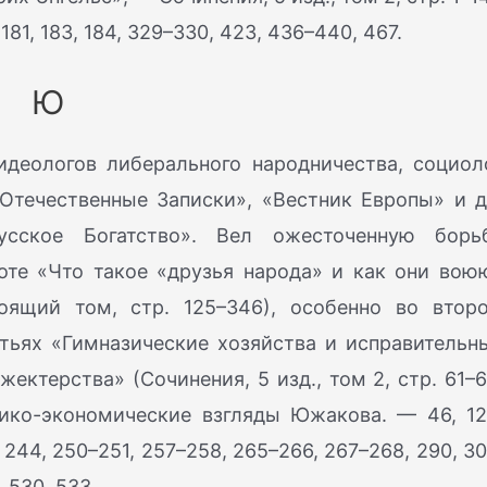
 181, 183, 184, 329–330, 423, 436–440, 467.
Ю
деологов либерального народничества, социол
Отечественные Записки», «Вестник Европы» и д
сское Богатство». Вел ожесточенную борь
оте «Что такое «друзья народа» и как они вою
тоящий том, стр. 125–346), особенно во втор
атьях «Гимназические хозяйства и исправительн
ектерства» (Сочинения, 5 изд., том 2, стр. 61–6
тико-экономические взгляды Южакова. — 46, 12
, 244, 250–251, 257–258, 265–266, 267–268, 290, 30
 530, 533.