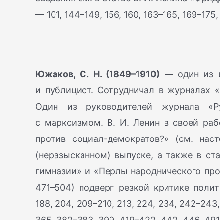
— 101, 144–149, 156, 160, 163–165, 169–175,
Южаков, С. Н. (1849–1910)
— один из и
и публицист. Сотрудничал в журналах «
Один из руководителей журнала «Ру
с марксизмом. В. И. Ленин в своей раб
против социал-демократов?» (см. нас
(неразысканном) выпуске, а также в ст
гимназии» и «Перлы народнического прож
471–504) подверг резкой критике поли
188, 204, 209–210, 213, 224, 234, 242–243
365, 382–383, 399, 419–422, 442, 446, 491,