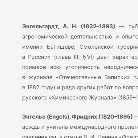
Энгельгардт, А. Н. (1832–1893)
— публ
агрономической деятельностью и опыто
имении Батищеве, Смоленской губерни
в России» (глава III, § VI) дает характ
примере всю утопичность народничес
в журнале «Отечественные Записки» 
в 1882 году) и ряда других работ по воп
русского «Химического Журнала» (1859–1
Энгельс (Engels), Фридрих (1820–1895)
—
вождь и учитель международного пролета
сведения см. в статье В. И. Ленина «Фридр