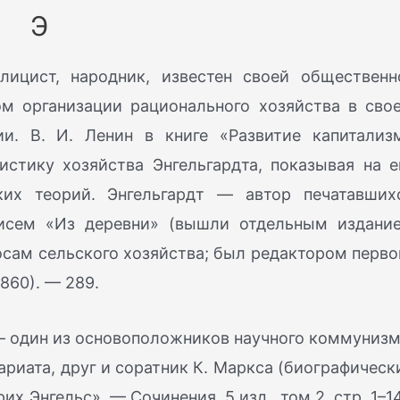
Э
ицист, народник, известен своей общественн
м организации рационального хозяйства в сво
и. В. И. Ленин в книге «Развитие капитализ
еристику хозяйства Энгельгардта, показывая на е
ких теорий. Энгельгардт — автор печатавших
писем «Из деревни» (вышли отдельным издани
росам сельского хозяйства; был редактором перво
860). — 289.
 один из основоположников научного коммунизм
риата, друг и соратник К. Маркса (биографическ
их Энгельс», — Сочинения, 5 изд., том 2, стр. 1–14