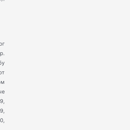
ог
р.
бу
ют
ом
ые
9,
9,
0,