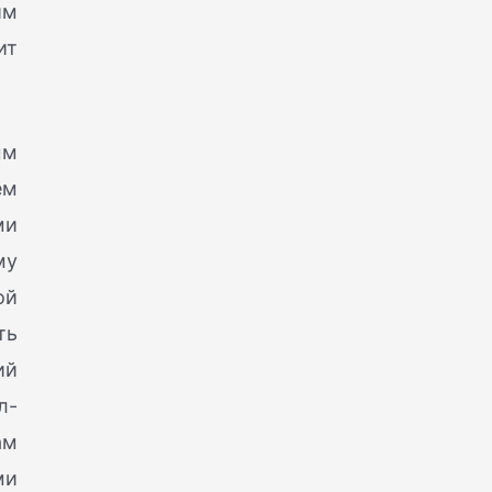
им
ит
ым
ем
ми
му
ой
ть
ий
л-
ам
ми