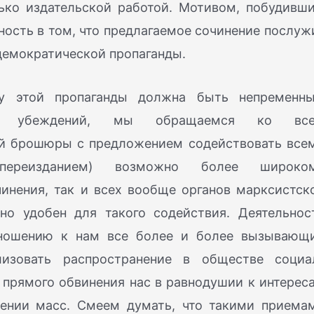
ько издательской работой. Мотивом, побудивш
нность в том, что предлагаемое сочинение послуж
демократической пропаганды.
лу этой пропаганды должна быть непременн
ских убеждений, мы обращаемся ко вс
й брошюры с предложением содействовать все
 переизданием) возможно более широко
инения, так и всех вообще органов марксистск
но удобен для такого содействия. Деятельнос
отношению к нам все более и более вызывающ
изовать распространение в обществе социа
прямого обвинения нас в равнодушии к интерес
рении масс. Смеем думать, что такими приема