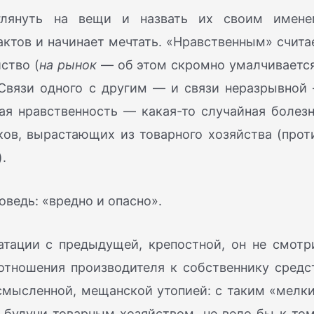
лянуть на вещи и назвать их своим имене
актов и начинает мечтать. «Нравственным» счита
ство (
на рынок
— об этом скромно умалчивается
Связи одного с другим — и связи неразрывной
ая нравственность — какая-то случайная болезн
ов, вырастающих из товарного хозяйства (прот
.
ведь: «вредно и опасно».
тации с предыдущей, крепостной, он не смотр
 отношения производителя к собственнику средс
ссмысленной, мещанской утопией: с таким «мелк
 будучи товарным хозяйством, не вело бы к том