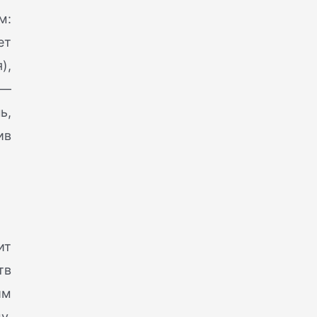
м:
ет
),
 —
ь,
ив
ит
тв
им
у,