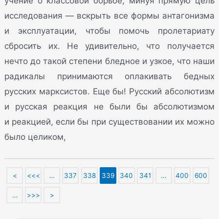
учение о классовой борьбе, минуя прямую цель
исследования — вскрыть все формы антагонизма
и эксплуатации, чтобы помочь пролетариату
сбросить их. Не удивительно, что получается
нечто до такой степени бледное и узкое, что наши
радикалы принимаются оплакивать бедных
русских марксистов. Еще бы! Русский абсолютизм
и русская реакция не были бы абсолютизмом
и реакцией, если бы при существовании их можно
было целиком,
<
<<<
…
337
338
339
340
341
…
400
600
…
>>>
>