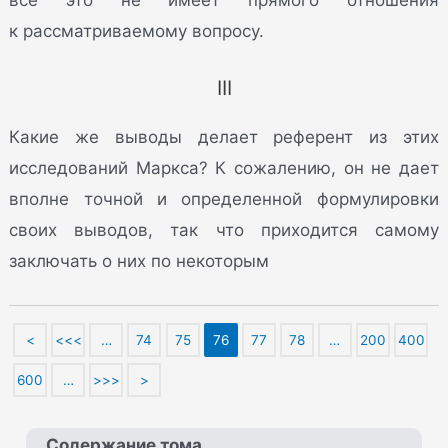
все это не имеет прямого отношения
к рассматриваемому вопросу.
III
Какие же выводы делает референт из этих
исследований Маркса? К сожалению, он не дает
вполне точной и определенной формулировки
своих выводов, так что приходится самому
заключать о них по некоторым
<
<<<
…
74
75
76
77
78
…
200
400
600
…
>>>
>
Содержание тома