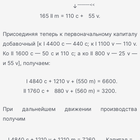
———<<
↓
165 II m = 110 c + 55 v.
Присоединяя теперь к первоначальному капиталу
добавочный [к I 4400 c — 440 c; к I 1100 v — 110 v.
Ко II 1600 c — 50 c и 110 c; а ко II 800 v — 25 v —
и 55 v], получаем:
I 4840 с + 1210 v + (550 m) = 6600.
II 1760 с + 880 v + (560 m) = 3200.
При дальнейшем движении производства
получим
 I 4840 c + 1210 v + 1210 m = 7260
Капитал =  