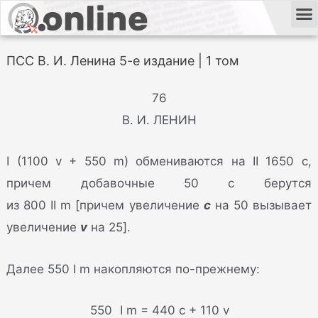
ПСС В. И. Ленина 5-е издание | 1 том
76
В. И. ЛЕНИН
I (1100 v + 550 m) обмениваются на II 1650 c,
причем добавочные 50 c берутся
из 800 II m [причем увеличение
c
на 50 вызывает
увеличение
v
на 25].
Далее 550 I m накопляются по-прежнему:
550 I m = 440 c + 110 v