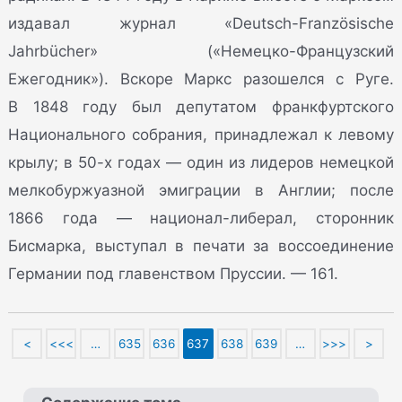
издавал журнал «Deutsch-Französische
Jahrbücher» («Немецко-Французский
Ежегодник»). Вскоре Маркс разошелся с Руге.
В 1848 году был депутатом франкфуртского
Национального собрания, принадлежал к левому
крылу; в 50-х годах — один из лидеров немецкой
мелкобуржуазной эмиграции в Англии; после
1866 года — национал-либерал, сторонник
Бисмарка, выступал в печати за воссоединение
Германии под главенством Пруссии. — 161.
<
<<<
…
635
636
637
638
639
…
>>>
>