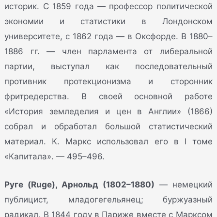
историк. С 1859 года — профессор политической
экономии и статистики в Лондонском
университете, с 1862 года — в Оксфорде. В 1880–
1886 гг. — член парламента от либеральной
партии, выступал как последовательный
противник протекционизма и сторонник
фритредерства. В своей основной работе
«История земледелия и цен в Англии» (1866)
собрал и обработал большой статистический
материал. К. Маркс использовал его в I томе
«Капитала». — 495–496.
Руге (Ruge), Арнольд (1802–1880)
— немецкий
публицист, младогегельянец; буржуазный
радикал. В 1844 году в Париже вместе с Марксом