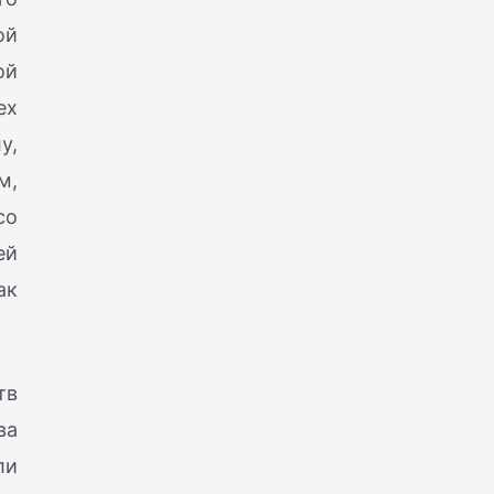
ой
ой
ех
у,
м,
со
ей
ак
тв
ва
ли