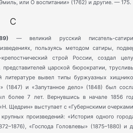
Эмиль, или О воспитании» (1762) и другие. — 175.
С
89)
— великий русский писатель-сатири
изведениях, пользуясь методом сатиры, подве
крепостнический строй России, создал цел
 представителей царской бюрократии, труслив
й литературе вывел типы буржуазных хищнико
» (1847) и «Запутанное дело» (1848) был сосл
ыл более 7 лет. Вернувшись в начале 1856 го
«Н. Щедрин» выступает с «Губернскими очерками
д крупных произведений: «История одного город
872–1876), «Господа Головлевы» (1875–1880) и д