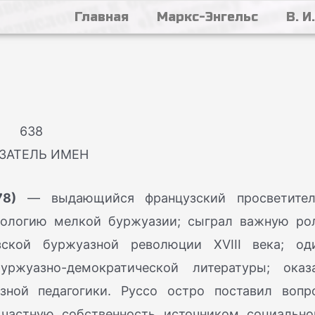
Главная
Маркс-Энгельс
В. И
638
ЗАТЕЛЬ ИМЕН
78)
— выдающийся французский просветител
еологию мелкой буржуазии; сыграл важную ро
зской буржуазной революции XVIII века; од
ржуазно-демократической литературы; оказ
зной педагогики. Руссо остро поставил вопр
 частную собственность источником социально