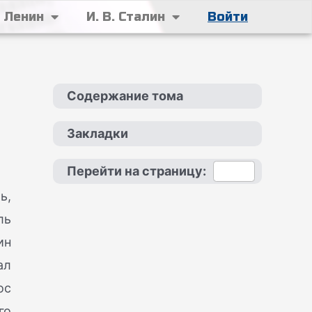
. Ленин
И. В. Сталин
Войти
Содержание тома
Закладки
Перейти на страницу:
ь,
ль
ин
ал
ос
го