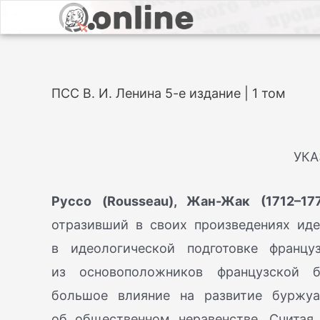
ПСС В. И. Ленина 5-е издание | 1 том
УКА
Руссо (Rousseau), Жан-Жак (1712–17
отразивший в своих произведениях ид
в идеологической подготовке францу
из основоположников французской бу
большое влияние на развитие буржуа
об общественном неравенстве. Считая