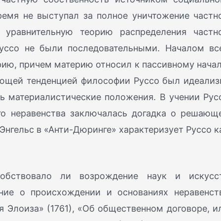
ремя не выступал за полное уничтожение частн
, уравнительную теорию распределения частн
Руссо не были последовательными. Началом вс
рию, причем материю относил к пассивному начал
ающей тенденцией философии Руссо был идеализ
ь материалистические положения. В учении Рус
го неравенства заключалась догадка о решающ
 Энгельс в «Анти-Дюринге» характеризует Руссо к
собствовало ли возрождение наук и искусс
ение о происхождении и основаниях неравенст
 Элоиза» (1761), «Об общественном договоре, и