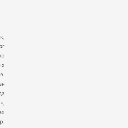
к,
рг
ую
ых
в.
ан
да
»,
а»
р.