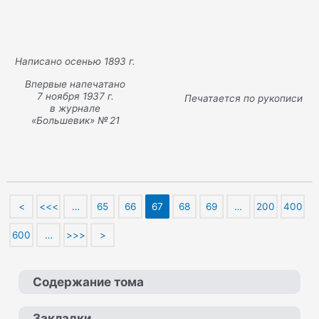
Написано осенью 1893 г.
Впервые напечатано
7 ноября 1937 г.
Печатается по рукописи
в журнале
«Большевик» № 21
<
<<<
…
65
66
67
68
69
…
200
400
600
…
>>>
>
Содержание тома
Закладки