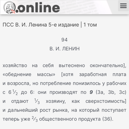
ПСС В. И. Ленина 5-е издание | 1 том
94
В. И. ЛЕНИН
хозяйство на себя вытеснено окончательно],
«обеднение массы» [хотя заработная плата
и возросла, но потребление понизилось у рабочих
1
с 6
⁄
до 6: они производят по
9
(За, Зb, Зс)
2
1
и отдают
⁄
хозяину, как сверхстоимость]
3
и дальнейший рост рынка, на который поступает
2
теперь уже
⁄
общественного продукта (36).
3