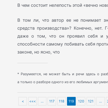
В чем состоит нелепость этой «вечно нов
В том ли, что автор ее не понимает з
средств производства»? Конечно, нет. Г
даже о том, что он проявил себя и у 
способности самому побивать себя против
законе, но ясно, что
* Разумеется, не может быть и речи здесь о раз
а только о разборе
одного
из его любимых аргумен
<
<<<
…
117
118
119
120
121
…