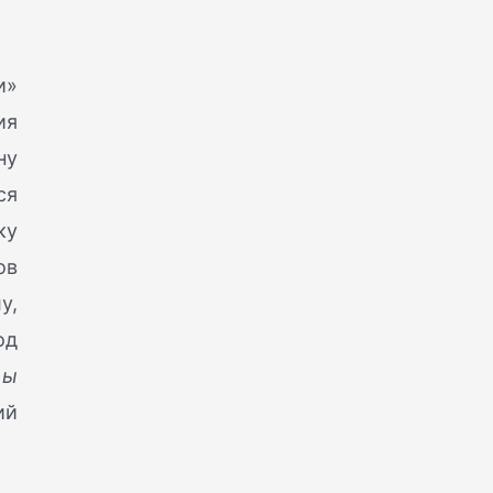
и»
ия
ну
ся
ку
ов
у,
од
мы
ий