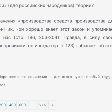
ой» (для российских народников) теории?
начения «производства средств производства д
-н Ник. -он хорошо знает этот закон и упомина
нас (стр. 186, 203-204). Правда, в силу сво
оречиями, он иногда (ср. с. 123) забывает об эт
боре всего его сочинения — для этого нужен особый труд,
тов.
200
400
600
…
>>>
>