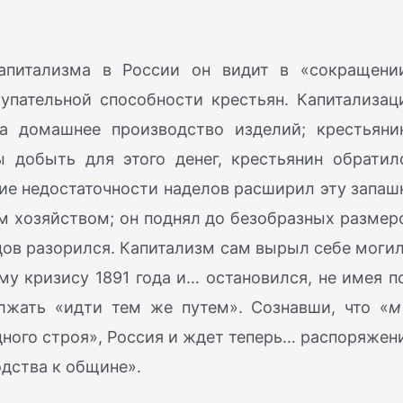
капитализма в России он видит в «сокращени
упательной способности крестьян. Капитализац
 домашнее производство изделий; крестьяни
 добыть для этого денег, крестьянин обратил
ие недостаточности наделов расширил эту запаш
м хозяйством; он поднял до безобразных размер
цов разорился. Капитализм сам вырыл себе могил
у кризису 1891 года и… остановился, не имея п
лжать «идти тем же путем». Сознавши, что «
ного строя», Россия и ждет теперь… распоряжен
одства к общине».