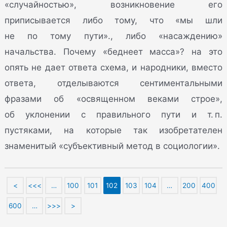
«случайностью», возникновение его
приписывается либо тому, что «мы шли
не по тому пути»., либо «насаждению»
начальства. Почему «беднеет масса»? на это
опять не дает ответа схема, и народники, вместо
ответа, отделываются сентиментальными
фразами об «освященном веками строе»,
об уклонении с правильного пути и т. п.
пустяками, на которые так изобретателен
знаменитый «субъективный метод в социологии».
<
<<<
…
100
101
102
103
104
…
200
400
600
…
>>>
>