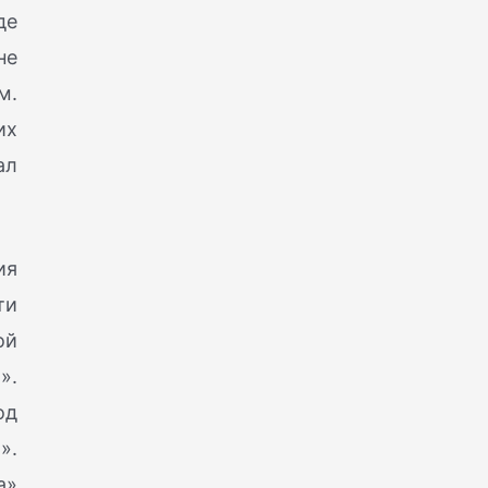
де
не
м.
их
ал
ия
ти
ой
».
од
».
а»