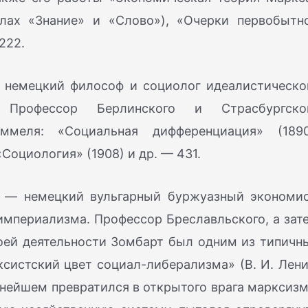
алах «Знание» и «Слово»), «Очерки первобытн
222.
немецкий философ и социолог идеалистическо
. Профессор Берлинского и Страсбургско
ммеля: «Социальная дифференциация» (1890
Социология» (1908) и др. — 431.
— немецкий вульгарный буржуазный экономис
империализма. Профессор Бреславльского, а зат
воей деятельности Зомбарт был одним из типичн
систский цвет социал-либерализма» (В. И. Лени
альнейшем превратился в открытого врага марксизм