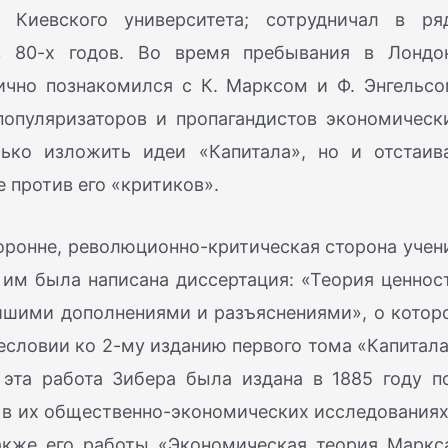
 Киевского университета; сотрудничал в ря
 80-х годов. Во время пребывания в Лондо
ично познакомился с К. Марксом и Ф. Энгельсо
опуляризаторов и пропагандистов экономическ
лько изложить идеи «Капитала», но и отстаив
 против его «критиков».
ронне, революционно-критическая сторона учен
 им была написана диссертация: «Теория ценнос
ейшими дополнениями и разъяснениями», о котор
есловии ко 2-му изданию первого тома «Капитала
эта работа Зибера была издана в 1885 году п
 в их общественно-экономических исследованиях
акже его работы «Экономическая теория Маркс