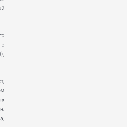
ой
го
го
),
т,
ем
ых
н.
а,