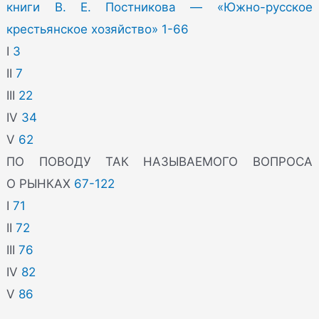
книги В. Е. Постникова — «Южно-русское
крестьянское хозяйство» 1-66
I
3
II
7
III
22
IV
34
V
62
ПО ПОВОДУ ТАК НАЗЫВАЕМОГО ВОПРОСА
О РЫНКАХ
67-122
I
71
II
72
III
76
IV
82
V
86