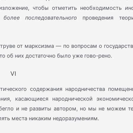
 изложение, чтобы отметить необходимость
ин
ть
более последовательного
проведения теор
Струве от марксизма — по вопросам о государств
то об них достаточно было уже гово-рено.
VI
етического содержания народничества помещен
ния, касающиеся народнической экономическ
бегло и не развиты автором, но мы не можем т
влять места никаким недоразумениям.