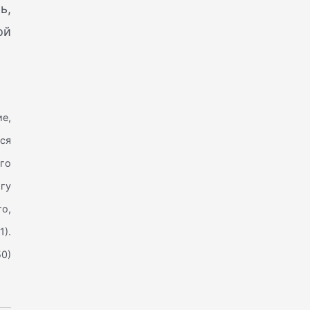
ь,
ой
е,
ся
го
гу
го,
1).
0)