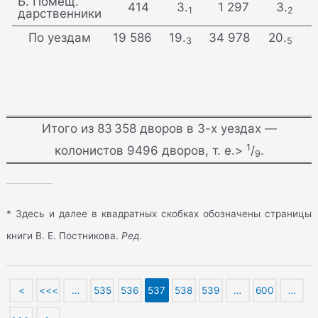
Б. Помещ.
  414
 3.
 1 297
 3.
1
2
дарственники
По уездам
19 586
19.
34 978
20.
3
5
Итого из 83 358 дворов в 3-х уездах —
1
колонистов 9496 дворов, т. е.>
/
.
9
* Здесь и далее в квадратных скобках обозначены страницы
книги В. Е. Постникова.
Ред.
<
<<<
…
535
536
537
538
539
…
600
…