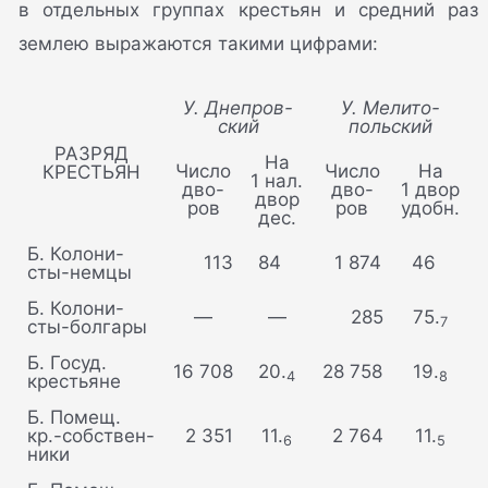
в отдельных группах крестьян и средний раз
землею выражаются такими цифрами:
У. Днепров-
У. Мелито-
ский
польский
РАЗРЯД
На
Число
Число
На
КРЕСТЬЯН
1 нал.
дво-
дво-
1 двор
двор
ров
ров
удобн.
дес.
Б. Колони-
   113
84 
 1 874
46 
сты-немцы
Б. Колони-
—
—
   285
75.
7
сты-болгары
Б. Госуд.
16 708
20.
28 758
19.
4
8
крестьяне
Б. Помещ.
кр.-собствен-
 2 351
11.
 2 764
11.
6
5
ники