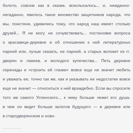
болото, совсем как в сказке, всколыхалось… и, нежданно-
негаданно, явилось такое множество защитников народа, что
мы, поистине, удивились тому, что народ наш имеет столько
друзей… Я не могу не сочувствовать… постановке вопроса
о красавице-деревне и об отношении к ней литературных
парней или, лучше сказать, не парней, а старых волокит из гг.
дворян и лакеев, и молодого купечества… Петь деревне
серенады и «строить ей глазки» вовсе еще не значит любить
и уважать ее, точно так же, как и указывать ее недостатки вовсе
еще не значит — относиться к ней враждебно. Если вы спросите
того же самого Успенского,., к чему больше лежит его душа,
в чем он видит больше залогов будущего — в деревне или
в стародворянском и ново-