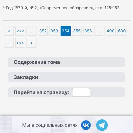
* Год 1879-й, № 2, «Современное обозрение», стр. 125-152.
<
<<<
…
352
353
354
355
356
…
400
600
…
>>>
>
Содержание тома
Закладки
Перейти на страницу:
Мы в социальных сетях: