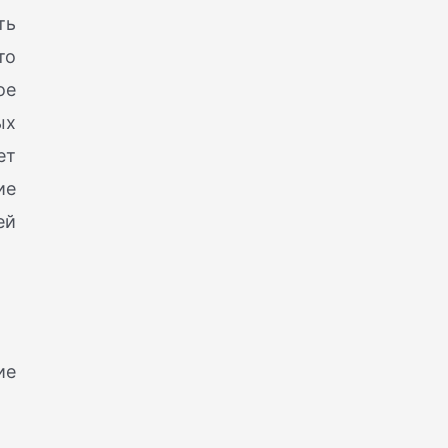
ть
то
ое
ых
ет
ие
ей
ие