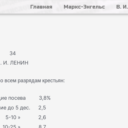
Главная
Маркс-Энгельс
В. И
34
. И. ЛЕНИН
о всем разрядам крестьян:
ие посева
3,8%
е до 5 дес.
2,5
10 »
2,6
25 »
8,7