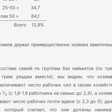
-50 »
34,7
е 50 »
64,1
Всего
12,9%
тников держат преимущественно хозяева зажиточны
оставе семей по группам без наймитов (по тр
 трем уездам вместе), мы видим, что хозяев
увеличивают число рабочих сил в своем хозяйст
1
а
⁄
(с 1,8-1,9 работника на семью до 2,4), а хозяе
3
вают число рабочих почти вдвое (с 2,3 до 5); да
, который считает, что они должны нанима