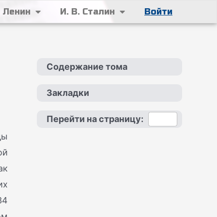
. Ленин
И. В. Сталин
Войти
Содержание тома
Закладки
Перейти на страницу:
ды
ой
ак
их
34
ом