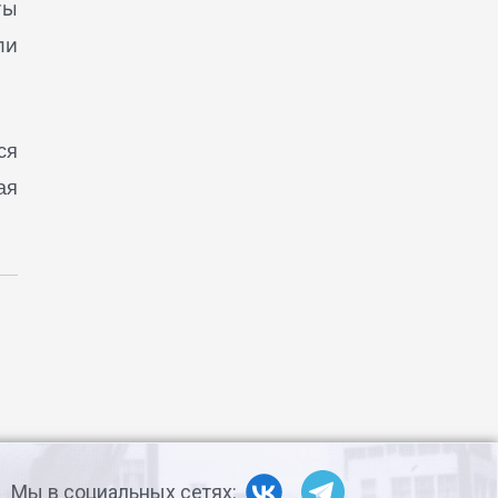
ты
ли
ся
ая
Мы в социальных сетях: