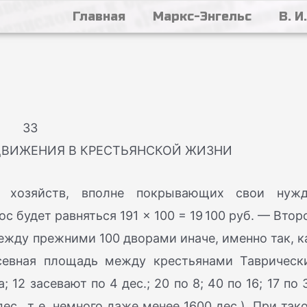
Главная
Маркс-Энгельс
В. И
33
ДВИЖЕНИЯ В КРЕСТЬЯНСКОЙ ЖИЗНИ
0 хозяйств, вполне покрывающих свои нуж
 будет равняться 191 × 100 = 19 100 руб. — Втор
между прежними 100 дворами иначе, именно так, к
осевная площадь между крестьянами Таврическ
 12 засевают по 4 дес.; 20 по 8; 40 по 16; 17 по 
ес., т. е. немного даже менее 1600 дес.). При так