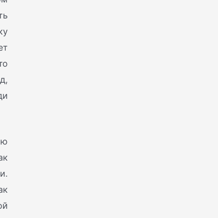
ть
ку
ет
то
д,
ди
ою
ак
и.
ак
ой