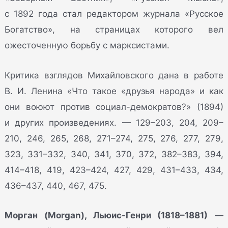
с 1892 года стал редактором журнала «Русское
Богатство», на страницах которого вел
ожесточенную борьбу с марксистами.
Критика взглядов Михайловского дана в работе
В. И. Ленина «Что такое «друзья народа» и как
они воюют против социал-демократов?» (1894)
и других произведениях. — 129–203, 204, 209–
210, 246, 265, 268, 271–274, 275, 276, 277, 279,
323, 331–332, 340, 341, 370, 372, 382–383, 394,
414–418, 419, 423–424, 427, 429, 431–433, 434,
436–437, 440, 467, 475.
Морган (Morgan), Льюис-Генри (1818–1881)
—