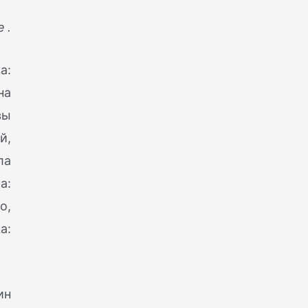
е.
а:
на
вы
й,
ла
а:
о,
а:
ин