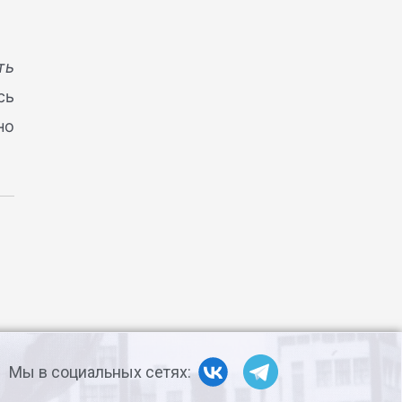
ть
сь
но
Мы в социальных сетях: