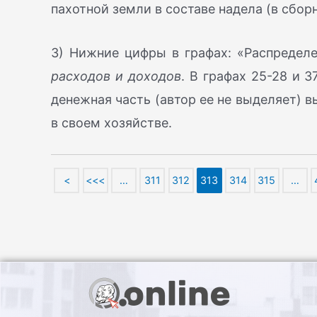
пахотной земли в составе надела (в сборн
3) Нижние цифры в графах: «Распредел
расходов и доходов
. В графах 25-28 и 
денежная часть (автор ее не выделяет) в
в своем хозяйстве.
<
<<<
…
311
312
313
314
315
…