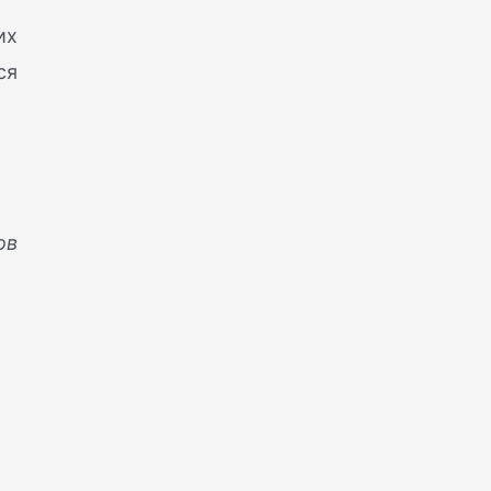
их
ся
ов