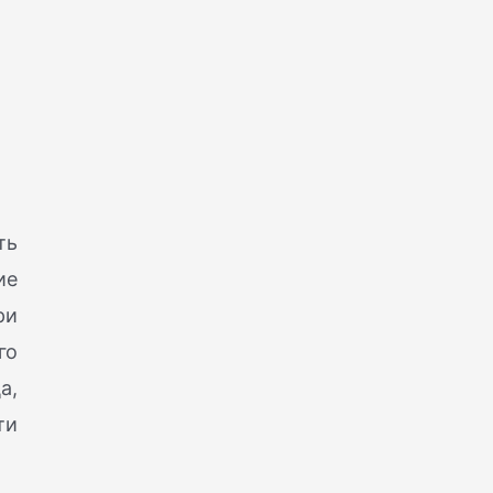
ть
ие
ри
го
а,
ти