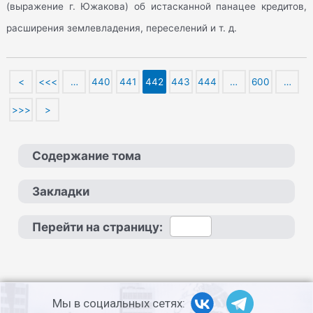
(выражение г. Южакова) об истасканной панацее кредитов,
расширения землевладения, переселений и т. д.
<
<<<
…
440
441
442
443
444
…
600
…
>>>
>
Содержание тома
Закладки
Перейти на страницу:
Мы в социальных сетях: