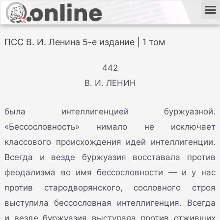
ПСС В. И. Ленина 5-е издание | 1 том
442
В. И. ЛЕНИН
была интеллигенцией буржуазной.
«Бессословность» нимало не исключает
классового происхождения идей интеллигенции.
Всегда и везде буржуазия восставала против
феодализма во имя бессословности — и у нас
против стародворянского, сословного строя
выступила бессословная интеллигенция. Всегда
и везде буржуазия выступала против отживших