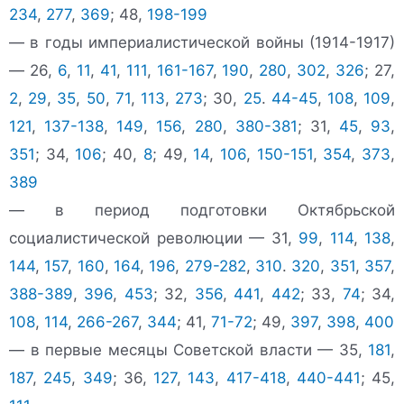
234
,
277
,
369
; 48,
198-199
— в годы империалистической войны (1914-1917)
— 26,
6
,
11
,
41
,
111
,
161-167
,
190
,
280
,
302
,
326
; 27,
2
,
29
,
35
,
50
,
71
,
113
,
273
; 30,
25
.
44-45
,
108
,
109
,
121
,
137-138
,
149
,
156
,
280
,
380-381
; 31,
45
,
93
,
351
; 34,
106
; 40,
8
; 49,
14
,
106
,
150-151
,
354
,
373
,
389
— в период подготовки Октябрьской
социалистической революции — 31,
99
,
114
,
138
,
144
,
157
,
160
,
164
,
196
,
279-282
,
310
.
320
,
351
,
357
,
388-389
,
396
,
453
; 32,
356
,
441
,
442
; 33,
74
; 34,
108
,
114
,
266-267
,
344
; 41,
71-72
; 49,
397
,
398
,
400
— в первые месяцы Советской власти — 35,
181
,
187
,
245
,
349
; 36,
127
,
143
,
417-418
,
440-441
; 45,