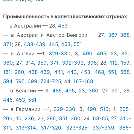
Промышленность в капиталистических странах
— в Австралии — 28,
453
— в Австрии и Австро-Венгрии — 27,
367-368
,
371
; 28,
438-439
,
445
,
453
,
551
— в Англии —1,
329-330
; 3,
490
,
495
; 23,
351
,
360
; 27,
314
,
359
,
371
,
392-393
,
396
; 28,
112
,
159
,
181
,
260
,
438-439
,
441
,
443
,
453
,
468
,
551
,
568
,
594
,
595
,
699
,
724-725
; 44,
167-168
— в Бельгии — 3,
485
,
495
; 23,
360
; 27,
371
; 28,
445
,
453
,
551
— в Германии —1,
329-330
; 3,
490
,
516
; 4,
205-
206
; 10,
236
; 23,
286
,
351
,
360
; 24,
63-65
; 27,
310-
311
,
313-314
,
317-320
,
323-325
,
337-339
,
365-