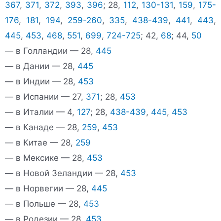
367
,
371
,
372
,
393
,
396
; 28,
112
,
130-131
,
159
,
175-
176
,
181
,
194
,
259-260
,
335
,
438-439
,
441
,
443
,
445
,
453
,
468
,
551
,
699
,
724-725
; 42,
68
; 44,
50
— в Голландии — 28,
445
— в Дании — 28,
445
— в Индии — 28,
453
— в Испании — 27,
371
; 28,
453
— в Италии — 4,
127
; 28,
438-439
,
445
,
453
— в Канаде — 28,
259
,
453
— в Китае — 28,
259
— в Мексике — 28,
453
— в Новой Зеландии — 28,
453
— в Норвегии — 28,
445
— в Польше — 28,
453
— в Родезии — 28,
453