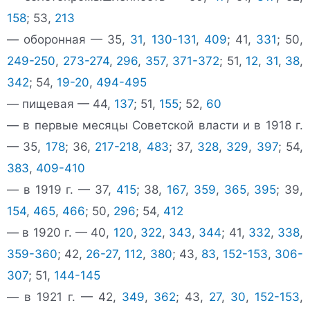
158
; 53,
213
— оборонная — 35,
31
,
130-131
,
409
; 41,
331
; 50,
249-250
,
273-274
,
296
,
357
,
371-372
; 51,
12
,
31
,
38
,
342
; 54,
19-20
,
494-495
— пищевая — 44,
137
; 51,
155
; 52,
60
— в первые месяцы Советской власти и в 1918 г.
— 35,
178
; 36,
217-218
,
483
; 37,
328
,
329
,
397
; 54,
383
,
409-410
— в 1919 г. — 37,
415
; 38,
167
,
359
,
365
,
395
; 39,
154
,
465
,
466
; 50,
296
; 54,
412
— в 1920 г. — 40,
120
,
322
,
343
,
344
; 41,
332
,
338
,
359-360
; 42,
26-27
,
112
,
380
; 43,
83
,
152-153
,
306-
307
; 51,
144-145
— в 1921 г. — 42,
349
,
362
; 43,
27
,
30
,
152-153
,