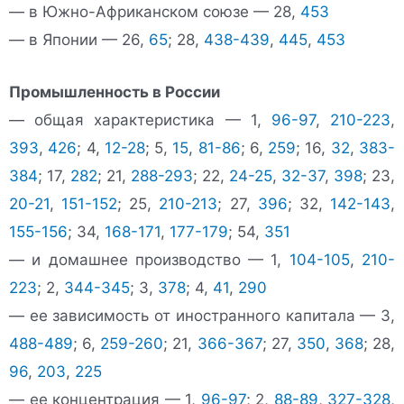
— в Южно-Африканском союзе — 28,
453
— в Японии — 26,
65
; 28,
438-439
,
445
,
453
Промышленность в России
— общая характеристика — 1,
96-97
,
210-223
,
393
,
426
; 4,
12-28
; 5,
15
,
81-86
; 6,
259
; 16,
32
,
383-
384
; 17,
282
; 21,
288-293
; 22,
24-25
,
32-37
,
398
; 23,
20-21
,
151-152
; 25,
210-213
; 27,
396
; 32,
142-143
,
155-156
; 34,
168-171
,
177-179
; 54,
351
— и домашнее производство — 1,
104-105
,
210-
223
; 2,
344-345
; 3,
378
; 4,
41
,
290
— ее зависимость от иностранного капитала — 3,
488-489
; 6,
259-260
; 21,
366-367
; 27,
350
,
368
; 28,
96
,
203
,
225
— ее концентрация — 1,
96-97
; 2,
88-89
,
327-328
,