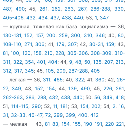
409
; 44,
50-51
,
106
,
139
,
307-308
,
309
,
317-319
,
487
,
490
; 45,
261
,
262
,
263
,
267
,
286-288
,
330
,
405-406
,
432
,
434
,
437
,
438
,
440
; 53,
1
,
347
— крупная, тяжелая как база социализма — 36,
130-131
,
152
,
157
,
200
,
259
,
300
,
310
,
346
; 40,
80
,
108-110
,
271
,
306
; 41,
179
,
307
; 42,
30-31
,
159
; 43,
81
,
100
,
120
,
158
,
210
,
228
,
305-306
.
308-309
.
310-
311
,
322
,
354
,
401
,
404
; 44,
9
,
48
,
50
,
135
,
207
,
213
,
312
,
317
,
345
; 45,
105
,
209
,
287-288
,
405
— легкая — 36,
311
,
465
; 40,
322
; 41,
360
; 42,
26-
27
,
349
; 43,
152
,
154
; 44,
139
,
490
; 45,
226
,
261
,
262-263
,
286
,
288
,
432
,
438
,
440
; 50,
56
,
349
,
418
;
51,
114-115
,
290
; 52,
11
,
181
; 53,
154
,
202
; 54,
2
,
16
,
31
,
32-33
,
46-47
,
72
,
299
,
399
,
400
,
412
— мелкая — 43,
81-83
,
154
,
155
,
190-191
,
220-221
,