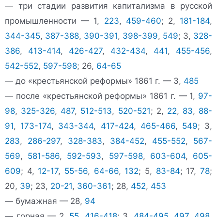
— три стадии развития капитализма в русской
промышленности — 1,
223
,
459-460
; 2,
181-184
,
344-345
,
387-388
,
390-391
,
398-399
,
549
; 3,
328-
386
,
413-414
,
426-427
,
432-434
,
441
,
455-456
,
542-552
,
597-598
; 26,
64-65
— до «крестьянской реформы» 1861 г. — 3,
485
— после «крестьянской реформы» 1861 г. — 1,
97-
98
,
325-326
,
487
,
512-513
,
520-521
; 2,
22
,
83
,
88-
91
,
173-174
,
343-344
,
417-424
,
465-466
,
549
; 3,
283
,
286-297
,
328-383
,
384-452
,
455-552
,
567-
569
,
581-586
,
592-593
,
597-598
,
603-604
,
605-
609
; 4,
12-17
,
55-56
,
64-66
,
132
; 5,
83-84
; 17,
78
;
20,
39
; 23,
20-21
,
360-361
; 28,
452
,
453
— бумажная — 28,
94
— горная — 2,
55
,
416-418
; 3,
484-495
,
497
,
498
,