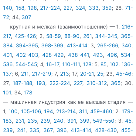
140
,
158
,
198
,
217-224
,
227
,
324
,
333
,
359
; 28,
71-
72
; 44,
307
— крупная и мелкая (взаимоотношение) — 1,
216-
217
,
425-426
; 2,
58-59
,
88-90
,
261
,
344-345
,
365-
384
,
394-395
,
398-399
,
413-414
; 3,
265-266
,
340
,
401
,
402-403
,
428-429
,
438-441
,
493
,
496
,
534-
536
,
544-545
; 4,
16-17
,
110-111
,
128
; 5,
85
,
102
,
136-
137
; 6,
211
,
217-219
; 7,
213
; 17,
20-21
,
25
; 23,
45-46
;
27,
187-188
,
193
,
222-224
,
227
,
310-312
,
365
; 30,
101
; 34,
178
— машинная индустрия как ее высшая стадия —
1,
100
,
105-106
,
194
,
213-214
,
311
,
459-460
; 2,
179-
183
,
231
,
235
,
239
,
240
,
391
,
399
,
549-550
; 3,
45
,
239
,
241
,
335
,
367
,
396
,
413-414
,
428-430
,
455-