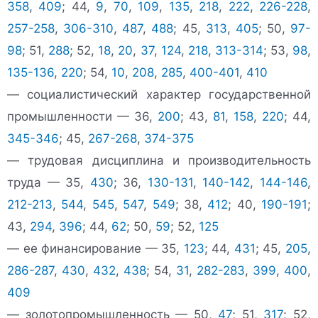
358
,
409
; 44,
9
,
70
,
109
,
135
,
218
,
222
,
226-228
,
257-258
,
306-310
,
487
,
488
; 45,
313
,
405
; 50,
97-
98
; 51,
288
; 52,
18
,
20
,
37
,
124
,
218
,
313-314
; 53,
98
,
135-136
,
220
; 54,
10
,
208
,
285
,
400-401
,
410
— социалистический характер государственной
промышленности — 36,
200
; 43,
81
,
158
,
220
; 44,
345-346
; 45,
267-268
,
374-375
— трудовая дисциплина и производительность
труда — 35,
430
; 36,
130-131
,
140-142
,
144-146
,
212-213
,
544
,
545
,
547
,
549
; 38,
412
; 40,
190-191
;
43,
294
,
396
; 44,
62
; 50,
59
; 52,
125
— ее финансирование — 35,
123
; 44,
431
; 45,
205
,
286-287
,
430
,
432
,
438
; 54,
31
,
282-283
,
399
,
400
,
409
— золотопромышленность — 50,
47
; 51,
317
; 52,