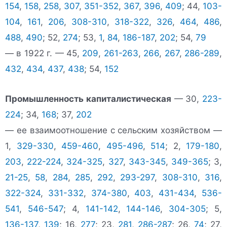
154
,
158
,
258
,
307
,
351-352
,
367
,
396
,
409
; 44,
103-
104
,
161
,
206
,
308-310
,
318-322
,
326
,
464
,
486
,
488
,
490
; 52,
274
; 53,
1
,
84
,
186-187
,
202
; 54,
79
— в 1922 г. — 45,
209
,
261-263
,
266
,
267
,
286-289
,
432
,
434
,
437
,
438
; 54,
152
Промышленность капиталистическая
— 30,
223-
224
; 34,
168
; 37,
202
— ее взаимоотношение с сельским хозяйством —
1,
329-330
,
459-460
,
495-496
,
514
; 2,
179-180
,
203
,
222-224
,
324-325
,
327
,
343-345
,
349-365
; 3,
21-25
,
58
,
284
,
285
,
292
,
293-297
,
308-310
,
316
,
322-324
,
331-332
,
374-380
,
403
,
431-434
,
536-
541
,
546-547
; 4,
141-142
,
144-146
,
304-305
; 5,
136-137
,
139
; 16,
277
; 23,
281
,
286-287
; 26,
74
; 27,