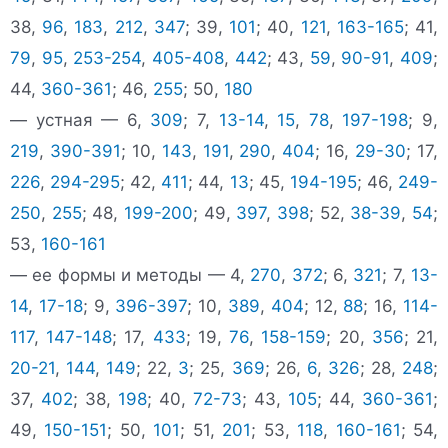
38,
96
,
183
,
212
,
347
; 39,
101
; 40,
121
,
163-165
; 41,
79
,
95
,
253-254
,
405-408
,
442
; 43,
59
,
90-91
,
409
;
44,
360-361
; 46,
255
; 50,
180
— устная — 6,
309
; 7,
13-14
,
15
,
78
,
197-198
; 9,
219
,
390-391
; 10,
143
,
191
,
290
,
404
; 16,
29-30
; 17,
226
,
294-295
; 42,
411
; 44,
13
; 45,
194-195
; 46,
249-
250
,
255
; 48,
199-200
; 49,
397
,
398
; 52,
38-39
,
54
;
53,
160-161
— ее формы и методы — 4,
270
,
372
; 6,
321
; 7,
13-
14
,
17-18
; 9,
396-397
; 10,
389
,
404
; 12,
88
; 16,
114-
117
,
147-148
; 17,
433
; 19,
76
,
158-159
; 20,
356
; 21,
20-21
,
144
,
149
; 22,
3
; 25,
369
; 26,
6
,
326
; 28,
248
;
37,
402
; 38,
198
; 40,
72-73
; 43,
105
; 44,
360-361
;
49,
150-151
; 50,
101
; 51,
201
; 53,
118
,
160-161
; 54,