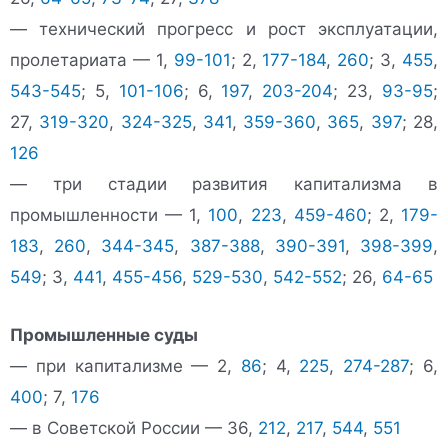
— технический прогресс и рост эксплуатации,
пролетариата — 1,
99-101
; 2,
177-184
,
260
; 3,
455
,
543-545
; 5,
101-106
; 6,
197
,
203-204
; 23,
93-95
;
27,
319-320
,
324-325
,
341
,
359-360
,
365
,
397
; 28,
126
— три стадии развития капитализма в
промышленности — 1,
100
,
223
,
459-460
; 2,
179-
183
,
260
,
344-345
,
387-388
,
390-391
,
398-399
,
549
; 3,
441
,
455-456
,
529-530
,
542-552
; 26,
64-65
Промышленные суды
— при капитализме — 2,
86
; 4,
225
,
274-287
; 6,
400
; 7,
176
— в Советской России — 36,
212
,
217
,
544
,
551