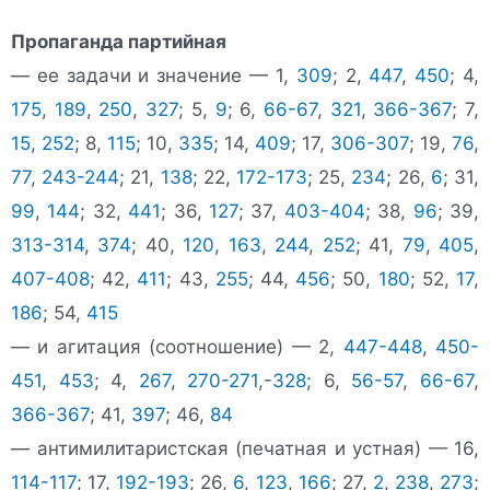
Пропаганда партийная
— ее задачи и значение — 1,
309
; 2,
447
,
450
; 4,
175
,
189
,
250
,
327
; 5,
9
; 6,
66-67
,
321
,
366-367
; 7,
15
,
252
; 8,
115
; 10,
335
; 14,
409
; 17,
306-307
; 19,
76
,
77
,
243-244
; 21,
138
; 22,
172-173
; 25,
234
; 26,
6
; 31,
99
,
144
; 32,
441
; 36,
127
; 37,
403-404
; 38,
96
; 39,
313-314
,
374
; 40,
120
,
163
,
244
,
252
; 41,
79
,
405
,
407-408
; 42,
411
; 43,
255
; 44,
456
; 50,
180
; 52,
17
,
186
; 54,
415
— и агитация (соотношение) — 2,
447-448
,
450-
451
,
453
; 4,
267
,
270-271
,-
328
; 6,
56-57
,
66-67
,
366-367
; 41,
397
; 46,
84
— антимилитаристская (печатная и устная) — 16,
114-117
; 17,
192-193
; 26,
6
,
123
,
166
; 27,
2
,
238
,
273
;