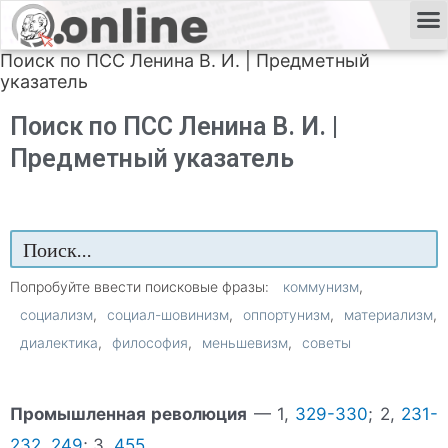
Поиск по ПСС Ленина В. И. | Предметный
указатель
Поиск по ПСС Ленина В. И. |
Предметный указатель
Попробуйте ввести поисковые фразы:
коммунизм
социализм
социал-шовинизм
оппортунизм
материализм
диалектика
философия
меньшевизм
советы
Промышленная революция
— 1,
329-330
; 2,
231-
232
,
249
; 3,
455