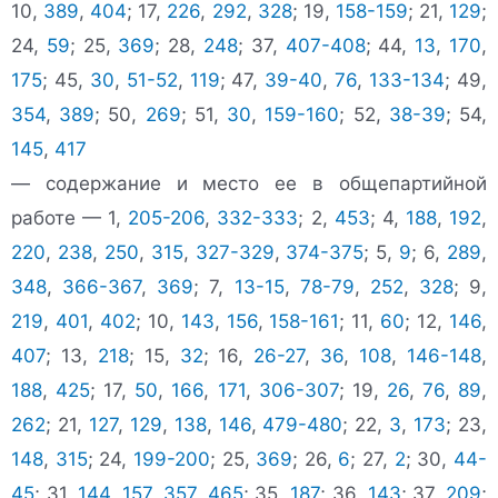
10,
389
,
404
; 17,
226
,
292
,
328
; 19,
158-159
; 21,
129
;
24,
59
; 25,
369
; 28,
248
; 37,
407-408
; 44,
13
,
170
,
175
; 45,
30
,
51-52
,
119
; 47,
39-40
,
76
,
133-134
; 49,
354
,
389
; 50,
269
; 51,
30
,
159-160
; 52,
38-39
; 54,
145
,
417
— содержание и место ее в общепартийной
работе — 1,
205-206
,
332-333
; 2,
453
; 4,
188
,
192
,
220
,
238
,
250
,
315
,
327-329
,
374-375
; 5,
9
; 6,
289
,
348
,
366-367
,
369
; 7,
13-15
,
78-79
,
252
,
328
; 9,
219
,
401
,
402
; 10,
143
,
156
,
158-161
; 11,
60
; 12,
146
,
407
; 13,
218
; 15,
32
; 16,
26-27
,
36
,
108
,
146-148
,
188
,
425
; 17,
50
,
166
,
171
,
306-307
; 19,
26
,
76
,
89
,
262
; 21,
127
,
129
,
138
,
146
,
479-480
; 22,
3
,
173
; 23,
148
,
315
; 24,
199-200
; 25,
369
; 26,
6
; 27,
2
; 30,
44-
45
; 31,
144
,
157
,
357
,
465
; 35,
187
; 36,
143
; 37,
209
;