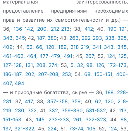
материальная заинтересованность,
предоставление предприятиям необходимых
прав и развитие их самостоятельности и др.) —
36,
136-142
,
200
,
212-213
; 38,
412
; 40,
190-191
,
343
,
345
; 42,
187
,
380
; 43,
263
,
292-293
,
338
,
395
,
409
; 44,
62
,
66
,
120
,
189
,
218-219
,
341-343
,
345
,
461-462
,
464
,
477-479
,
491
; 45,
267
; 52,
124
,
125
,
127-128
,
131
,
208
,
274
; 53,
5
,
32
,
98
,
126
,
172-173
,
186-187
,
202
,
207-208
,
253
; 54,
68
,
150-151
,
406-
407
,
494
— и природные богатства, сырье — 36,
188
,
228-
231
; 37,
417
; 38,
357-358
,
359
; 40,
62
,
120
,
218-
219
,
230
,
322
; 41,
332
,
359-360
,
531-532
; 42,
113
,
151-153
; 43,
145
,
232-233
,
261
,
322-323
; 44,
68
,
137
,
321-322
; 45,
224
; 51,
73-74
,
105
; 52,
124
; 53,