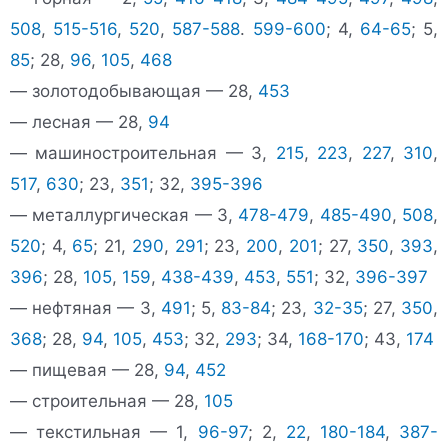
508
,
515-516
,
520
,
587-588
.
599-600
; 4,
64-65
; 5,
85
; 28,
96
,
105
,
468
— золотодобывающая — 28,
453
— лесная — 28,
94
— машиностроительная — 3,
215
,
223
,
227
,
310
,
517
,
630
; 23,
351
; 32,
395-396
— металлургическая — 3,
478-479
,
485-490
,
508
,
520
; 4,
65
; 21,
290
,
291
; 23,
200
,
201
; 27,
350
,
393
,
396
; 28,
105
,
159
,
438-439
,
453
,
551
; 32,
396-397
— нефтяная — 3,
491
; 5,
83-84
; 23,
32-35
; 27,
350
,
368
; 28,
94
,
105
,
453
; 32,
293
; 34,
168-170
; 43,
174
— пищевая — 28,
94
,
452
— строительная — 28,
105
— текстильная — 1,
96-97
; 2,
22
,
180-184
,
387-