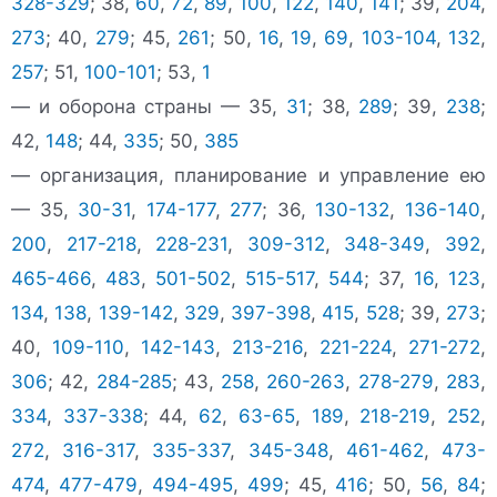
328-329
; 38,
60
,
72
,
89
,
100
,
122
,
140
,
141
; 39,
204
,
273
; 40,
279
; 45,
261
; 50,
16
,
19
,
69
,
103-104
,
132
,
257
; 51,
100-101
; 53,
1
— и оборона страны — 35,
31
; 38,
289
; 39,
238
;
42,
148
; 44,
335
; 50,
385
— организация, планирование и управление ею
— 35,
30-31
,
174-177
,
277
; 36,
130-132
,
136-140
,
200
,
217-218
,
228-231
,
309-312
,
348-349
,
392
,
465-466
,
483
,
501-502
,
515-517
,
544
; 37,
16
,
123
,
134
,
138
,
139-142
,
329
,
397-398
,
415
,
528
; 39,
273
;
40,
109-110
,
142-143
,
213-216
,
221-224
,
271-272
,
306
; 42,
284-285
; 43,
258
,
260-263
,
278-279
,
283
,
334
,
337-338
; 44,
62
,
63-65
,
189
,
218-219
,
252
,
272
,
316-317
,
335-337
,
345-348
,
461-462
,
473-
474
,
477-479
,
494-495
,
499
; 45,
416
; 50,
56
,
84
;