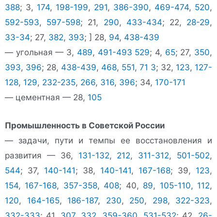
388
; 3,
174
,
198-199
,
291
,
386-390
,
469-474
,
520
,
592-593
,
597-598
; 21,
290
,
433-434
; 22,
28-29
,
33-34
; 27,
382
,
393
; ] 28,
94
,
438-439
— угольная — 3,
489
,
491-493
529
; 4,
65
; 27,
350
,
393
,
396
; 28,
438-439
,
468
,
551
,
71
3
; 32,
123
,
127-
128
,
129
,
232-235
,
266
,
316
,
396
; 34,
170-171
— цементная — 28,
105
Промышленность в Советской России
— задачи, пути и темпы ее восстановления и
развития — 36,
131-132
,
212
,
311-312
,
501-502
,
544
; 37,
140-141
; 38,
140-141
,
167-168
; 39,
123
,
154
,
167-168
,
357-358
,
408
; 40,
89
,
105-110
,
112
,
120
,
164-165
,
186-187
,
230
,
250
,
298
,
322-323
,
332-333
; 41,
307
,
332
,
359-360
,
531-532
; 42,
26-