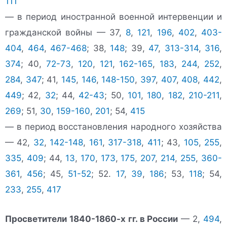
111
— в период иностранной военной интервенции и
гражданской войны — 37,
8
,
121
,
196
,
402
,
403-
404
,
464
,
467-468
; 38,
148
; 39,
47
,
313-314
,
316
,
374
; 40,
72-73
,
120
,
121
,
162-165
,
183
,
244
,
252
,
284
,
347
; 41,
145
,
146
,
148-150
,
397
,
407
,
408
,
442
,
449
; 42,
32
; 44,
42-43
; 50,
101
,
180
,
182
,
210-211
,
269
; 51,
30
,
159-160
,
201
; 54,
415
— в период восстановления народного хозяйства
— 42,
32
,
142-148
,
161
,
317-318
,
411
; 43,
105
,
255
,
335
,
409
; 44,
13
,
170
,
173
,
175
,
207
,
214
,
255
,
360-
361
,
456
; 45,
51-52
; 52.
17
,
39
,
186
; 53,
118
; 54,
233
,
255
,
417
Просветители 1840-1860-х гг. в России
— 2,
494
,