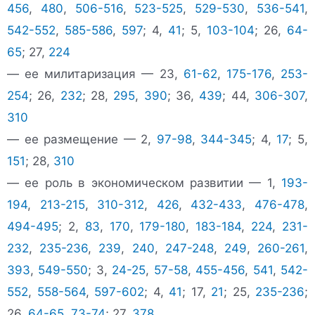
456
,
480
,
506-516
,
523-525
,
529-530
,
536-541
,
542-552
,
585-586
,
597
; 4,
41
; 5,
103-104
; 26,
64-
65
; 27,
224
— ее милитаризация — 23,
61-62
,
175-176
,
253-
254
; 26,
232
; 28,
295
,
390
; 36,
439
; 44,
306-307
,
310
— ее размещение — 2,
97-98
,
344-345
; 4,
17
; 5,
151
; 28,
310
— ее роль в экономическом развитии — 1,
193-
194
,
213-215
,
310-312
,
426
,
432-433
,
476-478
,
494-495
; 2,
83
,
170
,
179-180
,
183-184
,
224
,
231-
232
,
235-236
,
239
,
240
,
247-248
,
249
,
260-261
,
393
,
549-550
; 3,
24-25
,
57-58
,
455-456
,
541
,
542-
552
,
558-564
,
597-602
; 4,
41
; 17,
21
; 25,
235-236
;
26,
64-65
,
73-74
; 27,
378