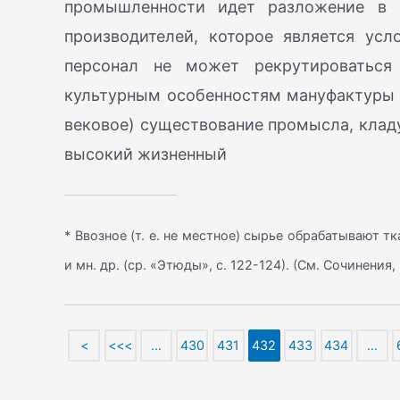
промышленности идет разложение в 
производителей, которое является ус
персонал не может рекрутироваться
культурным особенностям мануфактуры о
вековое) существование промысла, кладу
высокий жизненный
* Ввозное (т. е. не местное) сырье обрабатывают 
и мн. др. (ср. «Этюды», с. 122-124). (См. Сочинения,
<
<<<
…
430
431
432
433
434
…