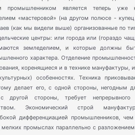
ым промышленником является теперь уже 
елием «мастеровой» (на другом полюсе - купец
аев (как мы видели выше) организованные по ти
льческие центры: или города или (гораздо чащ
имаются земледелием, и которые должны бы
ышленного характера. Отделение промышленнос
ования, коренящиеся и в технике мануфактуры, и
ультурных) особенностях. Техника приковыва
тому делает его, с одной стороны, негодным д
 с другой стороны, требует непрерывного
рством. Экономический строй мануфакту
лубокой дифференциацией промышленников, чем
в мелких промыслах параллельно с разложением