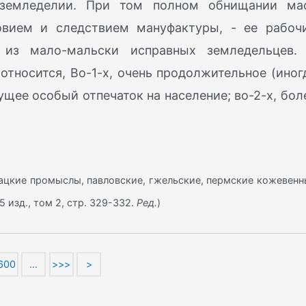
земледелии. При том полном обнищании ма
ловием и следствием мануфактуры, - ее рабоч
 из мало-мальски исправных земледельцев.
тносится, Во-1-х, очень продолжительное (иног
щее особый отпечаток на население; во-2-х, бол
ткацкие промыслы, павловские, гжельские, пермские кожевен
 5 изд., том 2, стр. 329-332.
Ред.
)
600
…
>>>
>