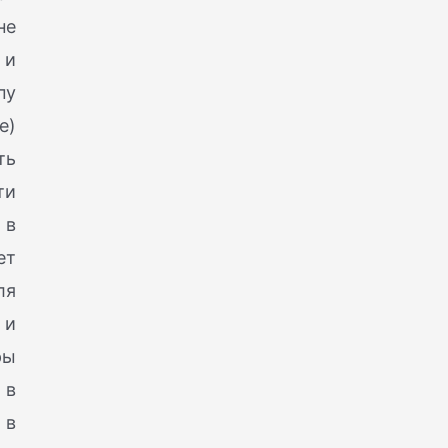
не
 и
пу
е)
ть
ти
 в
ет
ля
 и
ры
 в
 в