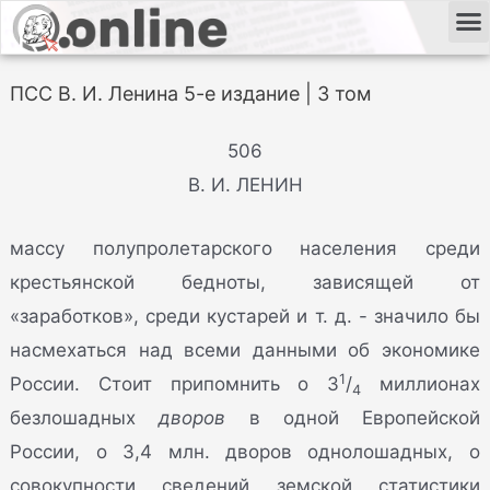
ПСС В. И. Ленина 5-е издание | 3 том
506
В. И. ЛЕНИН
массу полупролетарского населения среди
крестьянской бедноты, зависящей от
«заработков», среди кустарей и т. д. - значило бы
насмехаться над всеми данными об экономике
1
России. Стоит припомнить о 3
/
миллионах
4
безлошадных
дворов
в одной Европейской
России, о 3,4 млн. дворов однолошадных, о
совокупности сведений земской статистики