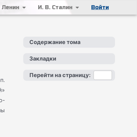
. Ленин
И. В. Сталин
Войти
Содержание тома
Закладки
Перейти на страницу:
п.
й»
о-
ны