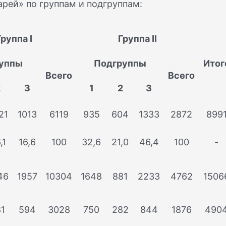
рей» по группам и подгруппам:
Группа I
Группа II
уппы
Подгруппы
Итог
Всего
Всего
2
3
1
2
3
21
1013
6119
935
604
1333
2872
899
,1
16,6
100
32,6
21,0
46,4
100
-
46
1957
10304
1648
881
2233
4762
1506
1
594
3028
750
282
844
1876
490