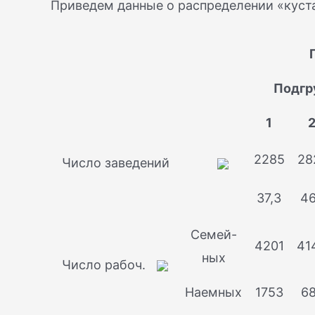
Приведем данные о распределении «куста
Подгр
1
2285
28
Число заведений
37,3
46
Семей-
4201
41
ных
Число рабоч.
Наемных
1753
68