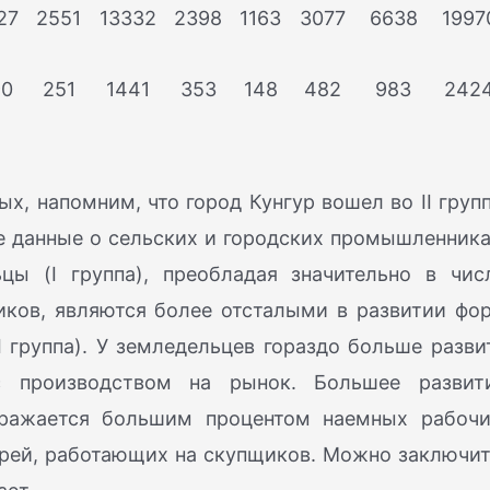
27
2551
13332
2398
1163
3077
6638
1997
90
251
1441
353
148
482
983
242
х, напомним, что город Кунгур вошел во II групп
 данные о сельских и городских промышленника
ы (I группа), преобладая значительно в чис
ков, являются более отсталыми в развитии фо
 группа). У земледельцев гораздо больше разви
с производством на рынок. Большее развит
ыражается большим процентом наемных рабочи
рей, работающих на скупщиков. Можно заключит