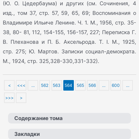
(Ю. О. Цедербаума) и других (см. Сочинения, 4
изд., том 37, стр. 57, 59, 65, 69; Воспоминания о
Владимире Ильиче Ленине. Ч. 1. М., 1956, стр. 35-
38, 80- 81, 112, 154-155, 156-157, 227; Переписка Г.
В. Плеханова и П. Б. Аксельрода. Т. I. М., 1925,
стр. 275; Ю. Мартов. Записки социал-демократа.
М., 1924, стр. 325,328-330,331-332).
<
<<<
…
562
563
564
565
566
…
600
…
>>>
>
Содержание тома
Закладки