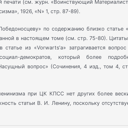
й печати (см. журн. «Воинствующий Материалист
сизма», 1926, «N» 1, стр. 87-89).
Победоносцеву» по содержанию близко статье 
ной в настоящем томе (см. стр. 75-80). Цитаты
в статье из «Vorwarts'а» затрагивается вопрос
социал-демократов, который более подроб
асущный вопрос» (Сочинения, 4 изд., том 4, ст
ленинизма при ЦК КПСС нет других более веск
ость статьи В. И. Ленину, поскольку отсутству