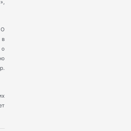
»,
«О
 в
 о
но
р.
их
ет