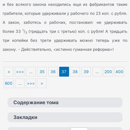
и без всякого закона находились еще из фабрикантов такие
грабители, которые удерживали у рабочего по 23 коп. с рубля.
А закон, заботясь о рабочих, постановил: не удерживать
1
более 33
/
(тридцать три с третью) коп. с рубля! А тридцать
3
три копейки без трети удерживать можно теперь уже по
закону. - Действительно, <истинно гуманная реформа>!
<
<<<
…
35
36
37
38
39
…
200
400
600
…
>>>
>
Содержание тома
Закладки