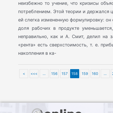
неизбежно то учение, что кризисы объ
потреблением. Этой теории и держался ц
ей слегка измененную формулировку: он 
доля рабочих в продукте уменьшается
неправильно, как и А. Смит, делил на 
«рента» есть сверхстоимость, т. е. при
накопления в ка-
<
<<<
…
156
157
158
159
160
…