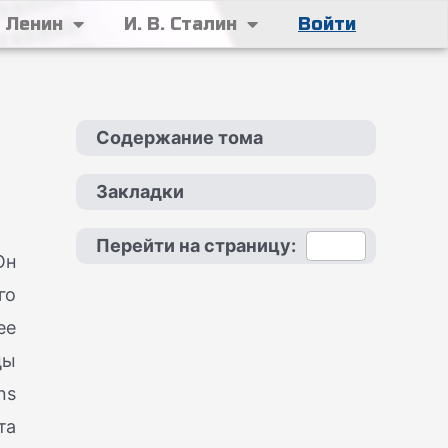
. Ленин
И. В. Сталин
Войти
Содержание тома
Закладки
Перейти на страницу:
Он
го
ее
цы
ns
та