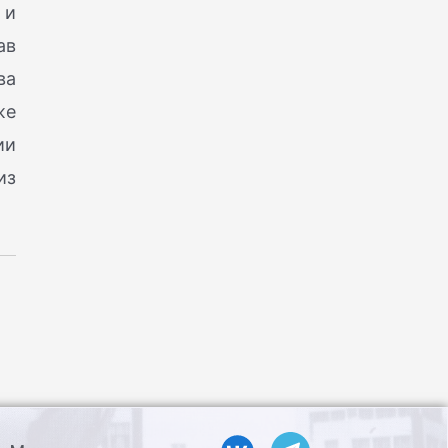
 и
ав
ва
же
ии
из