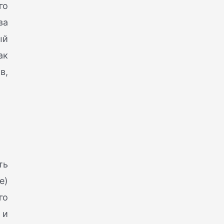
го
ва
ый
ак
в,
ть
е)
го
 и