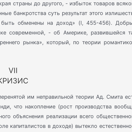
края страны до другого, - избыток товаров всяко
нные банкротства суть результат этого излишест
 быть обменены на доход» (I, 455-456). Добр
ке современной, - об Америке, развившейся т
реннего рынка», который, по теории романтико
VII
КРИЗИС
еренятой им неправильной теории Ад. Смита ес
нди, что накопление (рост производства вообщ
ного объяснения реализации всего общественно
оле капиталистов в доходе) вытекло естественно