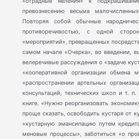
«отрадные явления» к подкрашиван
превознесению весьма малочисленных
Повторяя собой обычные народничес
противоречивостью, с одной стор
«мероприятий», превращенных посредство
самом начале «Очерка», во введении, 
велеречивые рассуждения о «задаче куста
«кооперативной организации обмена м
«распространении артельных организац
консультаций, технических школ и т. п.
книге. «Нужно реорганизовать экономику
проще сказать, освободить кустаря от к
«кустарную эмансипацию путем кредита
меновые процессы», заботиться «о про