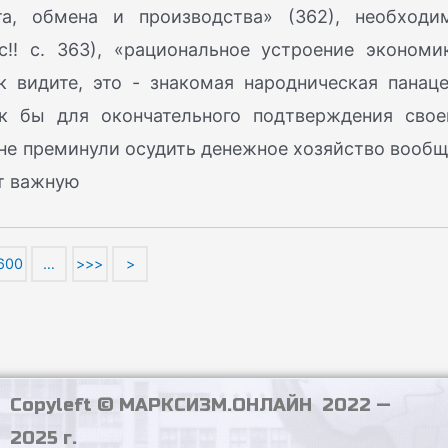
та, обмена и производства» (362), необходи
c!! с. 363), «рациональное устроение экономи
ак видите, это - знакомая народническая панаце
к бы для окончательного подтверждения свое
не преминули осудить денежное хозяйство вообщ
ет важную
600
…
>>>
>
Copyleft © МАРКСИЗМ.ОНЛАЙН 2022 —
2025 г.