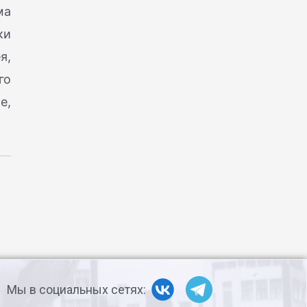
ма
ки
я,
го
е,
Мы в социальных сетях: