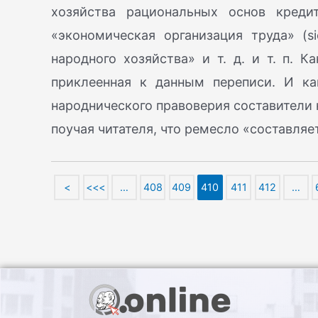
хозяйства рациональных основ креди
«экономическая организация труда» (si
народного хозяйства» и т. д. и т. п. К
приклеенная к данным переписи. И ка
народнического правоверия составители 
поучая читателя, что ремесло «составля
<
<<<
…
408
409
410
411
412
…