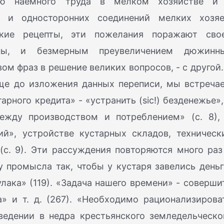
ию наемного труда в мелком хозяйстве и
 и односторонних соединений мелких хозяе
кие рецепты, эти пожелания поражают сво
оны, и безмерным преувеличением дюжинн
м фраз в решение великих вопросов, - с другой.
еще до изложения данных переписи, мы встреча
рного кредита» - «устранить (sic!) безденежье»,
ежду производством и потреблением» (с. 8),
ий», устройстве кустарных складов, техническ
 (с. 9). Эти рассуждения повторяются много раз
 промысла так, чтобы у кустаря завелись деньг
улака» (119). «Задача нашего времени» - соверши
» и т. д. (267). «Необходимо рационализирова
ведении в недра крестьянского земледельческо