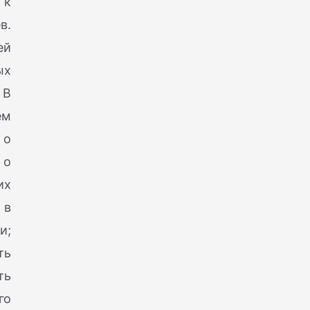
 к
в.
ей
ых
 В
ем
 о
 о
их
 в
и;
ть
ть
го