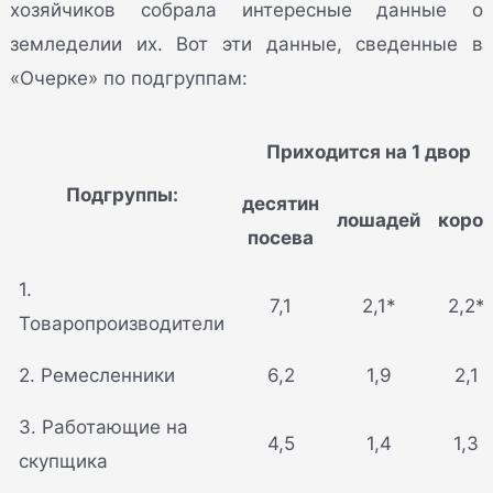
хозяйчиков собрала интересные данные о
земледелии их. Вот эти данные, сведенные в
«Очерке» по подгруппам:
Приходится на 1 двор
Подгруппы:
десятин
лошадей
коро
посева
1.
7,1
2,1*
2,2*
Товаропроизводители
2. Ремесленники
6,2
1,9
2,1
3. Работающие на
4,5
1,4
1,3
скупщика