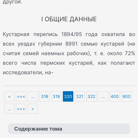
другой.
I ОБЩИЕ ДАННЫЕ
Кустарная перепись 1894/95 года охватила во
всех уездах губернии 8991 семью кустарей (не
считая семей наемных рабочих), т. е. около 72%
всего числа пермских кустарей, как полагают
исследователи, на-
<
<<<
…
318
319
320
321
322
…
400
600
…
>>>
>
Содержание тома