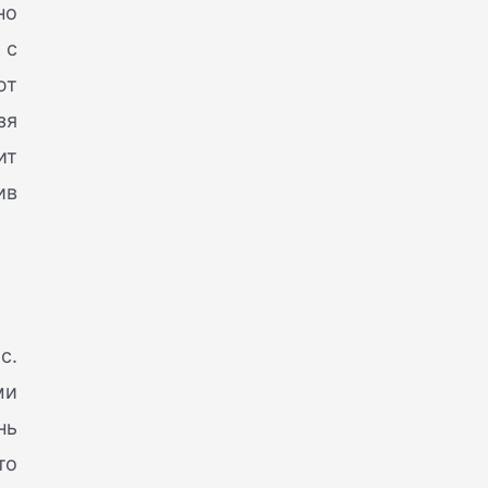
но
 с
ют
зя
ит
ив
с.
ми
нь
то