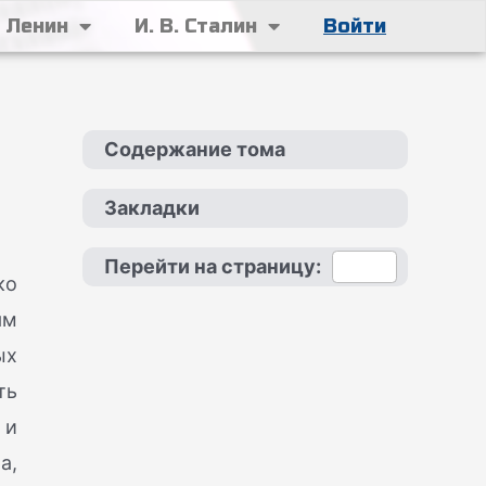
. Ленин
И. В. Сталин
Войти
Содержание тома
Закладки
Перейти на страницу:
ко
ям
ых
ть
 и
а,