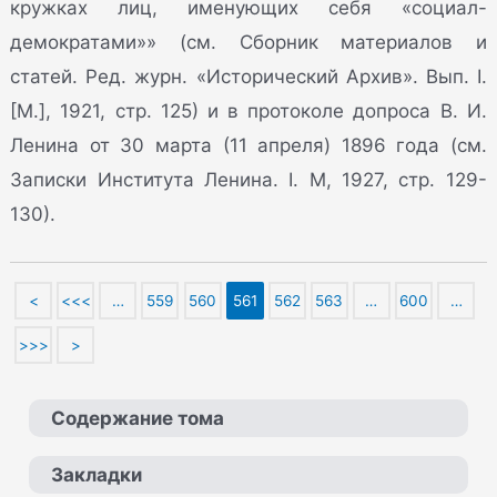
кружках лиц, именующих себя «социал-
демократами»» (см. Сборник материалов и
статей. Ред. журн. «Исторический Архив». Вып. I.
[M.], 1921, стр. 125) и в протоколе допроса В. И.
Ленина от 30 марта (11 апреля) 1896 года (см.
Записки Института Ленина. I. M, 1927, стр. 129-
130).
<
<<<
…
559
560
561
562
563
…
600
…
>>>
>
Содержание тома
Закладки