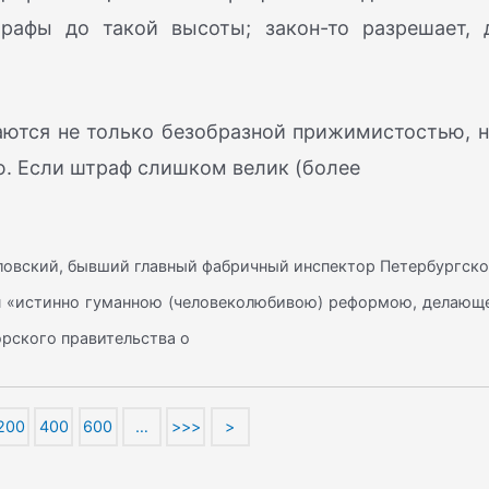
рафы до такой высоты; закон-то разрешает, 
ются не только безобразной прижимистостью, н
ю. Если штраф слишком велик (более
айловский, бывший главный фабричный инспектор Петербургск
он «истинно гуманною (человеколюбивою) реформою, делающ
рского правительства о
200
400
600
…
>>>
>