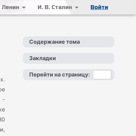
. Ленин
И. В. Сталин
Войти
Содержание тома
Закладки
Перейти на страницу:
х.
ое
 -
же
30
и,