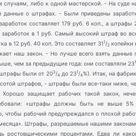
м случаям, либо к одной мастерской. - На суде н
 данные о штрафах. - Были приведены заработ
заработок составляет 179 руб. 6 коп., а штрафы 
на заработок в 1 руб. Самый высокий штраф во вс
1
тка в 12 руб. 40 коп. Это составляет 31
/
копейки 
2
скает наш закон. - Но лучше всего взять данные 
выше, чем за предыдущие года: они составляли 23
3
1
: штрафы были от 20
/
до 23
/
%). Итак, на фабрик
4
4
сотой штрафов, - штрафы были все-таки ниже, ч
.. Хорошо защищает рабочих такой закон, нече
ребовали: «штрафы должны быть не выше 5%
о, чтобы рабочий предупреждался о плохой рабо
е месяца». Штрафы, разрешаемые нашими законам
дь ростовщическими процентами. Едва ли како