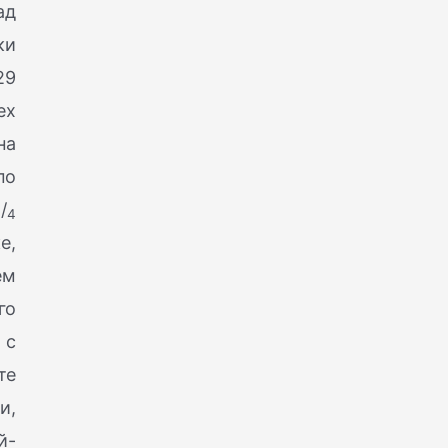
ад
ки
29
ех
на
по
1
/
4
е,
ем
го
 с
те
и,
й-