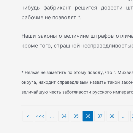
нибудь фабрикант решится довести шт
рабочие не позволят *.
Наши законы о величине штрафов отлича
кроме того, страшной несправедливость
* Нельзя не заметить по этому поводу, что г. Мих
округа, находит справедливым назвать такой зак
величайшую честь заботливости русского императо
<
<<<
…
34
35
36
37
38
…