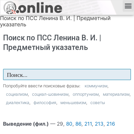
Поиск по ПСС Ленина В. И. | Предметный
указатель
Поиск по ПСС Ленина В. И. |
Предметный указатель
Попробуйте ввести поисковые фразы:
коммунизм
социализм
социал-шовинизм
оппортунизм
материализм
диалектика
философия
меньшевизм
советы
Выведение (фил.)
— 29,
80
,
86
,
211
,
213
,
216