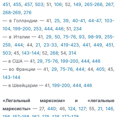
451
,
455
,
457
,
503
; 51,
106
; 52,
149
,
265-266
,
267
,
268-269
,
276
— в Голландии — 41,
25
,
39
,
40-41
,
44-47
,
103-
104
,
199-200
,
253
,
444
,
446
; 51,
234
— в Италии — 41,
29
,
50
,
75-76
,
93
,
98-99
,
255-
259
,
444
; 44,
21
,
23-33
,
419-423
,
441
,
449
,
451
,
503
; 45,
143-144
; 52,
268
; 54,
314
— в США — 41,
29
,
75-76
,
199-200
,
444
,
446
— во Франции — 41,
29
,
75-76
,
444
; 44,
405
; 45,
143-144
— в Швейцарии — 41,
199-200
,
444
,
446
«Легальный марксизм» и «легальные
марксисты»
— 27,
440
; 46,
124
,
127
; 55,
21
,
146
,
156
,
157-158
,
162
,
175
,
176
,
177-178