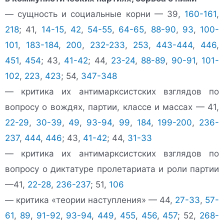
— сущность и социальные корни — 39,
160-161
,
218
; 41,
14-15
,
42
,
54-55
,
64-65
,
88-90
,
93
,
100-
101
,
183-184
,
200
,
232-233
,
253
,
443-444
,
446
,
451
,
454
; 43,
41-42
; 44,
23-24
,
88-89
,
90-91
,
101-
102
,
223
,
423
; 54,
347-348
— критика их антимарксистских взглядов по
вопросу о вождях, партии, классе и массах — 41,
22-29
,
30-39
,
49
,
93-94
,
99
,
184
,
199-200
,
236-
237
,
444
,
446
; 43,
41-42
; 44,
31-33
— критика их антимарксистских взглядов по
вопросу о диктатуре пролетариата и роли партии
—41,
22-28
,
236-237
; 51,
106
— критика «теории наступления» — 44,
27-33
,
57-
61
,
89
,
91-92
,
93-94
,
449
,
455
,
456
,
457
; 52,
268-