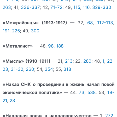
263
; 41,
336-337
; 42,
71-72
; 49,
115
,
116
,
329-330
«Межрайонцы» (1913-1917)
— 32,
68
,
112-113
,
191
,
225
; 49,
300
«Металлист»
— 48,
98
,
188
«Мысль» (1910-1911)
— 21,
213
; 22,
280
; 48,
1
,
22-
23
,
31-32
,
260
; 54,
354
; 55,
318
«Наказ СНК о проведении в жизнь начал повой
экономической политики»
— 44,
73
,
538
; 53,
19-
21
,
23
«Народная воля» а народовольчество
— 1,
272
,