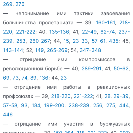
269
,
276
— непонимание ими тактики завоевания
большинства пролетариата — 39,
160-161
,
218-
220
,
221-222
; 40,
135-136
; 41,
22-49
,
62-74
,
237-
239
,
253
,
260-267
; 44,
15
,
23-33
,
57-61
,
435
; 45,
143-144
; 52,
149
,
265-269
; 54,
347-348
— отрицание ими компромиссов в
революционной борьбе — 40,
289-291
; 41,
50-62
,
69
,
73
,
74
,
89
,
136
; 44,
23
— отрицание ими работы в реакционных
профсоюзах — 39,
218-220
,
221-222
; 41,
28
,
29-39
,
57-58
,
93
,
184
,
199-200
,
238-239
,
256
,
275
,
444
,
446
— отрицание ими участия в буржуазных
парламентах — 39,
160-164
,
218
,
221-222
; 40,
207
;