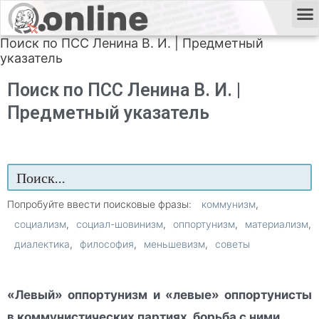
Поиск по ПСС Ленина В. И. | Предметный
указатель
Поиск по ПСС Ленина В. И. |
Предметный указатель
Попробуйте ввести поисковые фразы:
коммунизм
социализм
социал-шовинизм
оппортунизм
материализм
диалектика
философия
меньшевизм
советы
«Левый» оппортунизм и «левые» оппортунисты
в коммунистических партиях, борьба с ними