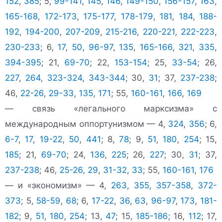
152
,
385
; 5,
99-141
,
145
,
146
,
149-150
,
156-157
,
163
,
165-168
,
172-173
,
175-177
,
178-179
,
181
,
184
,
188-
192
,
194-200
,
207-209
,
215-216
,
220-221
,
222-223
,
230-233
; 6,
17
,
50
,
96-97
,
135
,
165-166
,
321
,
335
,
394-395
; 21,
69-70
; 22,
153-154
; 25,
33-54
; 26,
227
,
264
,
323-324
,
343-344
; 30,
31
; 37,
237-238
;
46,
22-26
,
29-33
,
135
,
171
; 55,
160-161
,
166
,
169
— связь «легального марксизма» с
международным оппортунизмом — 4,
324
,
356
; 6,
6-7
,
17
,
19-22
,
50
,
441
; 8,
78
; 9,
51
,
180
,
254
; 15,
185
; 21,
69-70
; 24,
136
,
225
; 26,
227
; 30,
31
; 37,
237-238
; 46,
25-26
,
29
,
31-32
,
33
; 55,
160-161
,
176
— и «экономизм» — 4,
263
,
355
,
357-358
,
372-
373
; 5,
58-59
,
68
; 6,
17-22
,
36
,
63
,
96-97
,
173
,
181-
182
; 9,
51
,
180
,
254
; 13,
47
; 15,
185-186
; 16,
112
; 17,