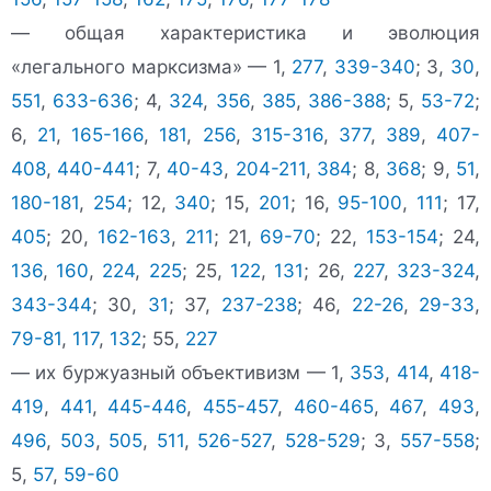
— общая характеристика и эволюция
«легального марксизма» — 1,
277
,
339-340
; 3,
30
,
551
,
633-636
; 4,
324
,
356
,
385
,
386-388
; 5,
53-72
;
6,
21
,
165-166
,
181
,
256
,
315-316
,
377
,
389
,
407-
408
,
440-441
; 7,
40-43
,
204-211
,
384
; 8,
368
; 9,
51
,
180-181
,
254
; 12,
340
; 15,
201
; 16,
95-100
,
111
; 17,
405
; 20,
162-163
,
211
; 21,
69-70
; 22,
153-154
; 24,
136
,
160
,
224
,
225
; 25,
122
,
131
; 26,
227
,
323-324
,
343-344
; 30,
31
; 37,
237-238
; 46,
22-26
,
29-33
,
79-81
,
117
,
132
; 55,
227
— их буржуазный объективизм — 1,
353
,
414
,
418-
419
,
441
,
445-446
,
455-457
,
460-465
,
467
,
493
,
496
,
503
,
505
,
511
,
526-527
,
528-529
; 3,
557-558
;
5,
57
,
59-60