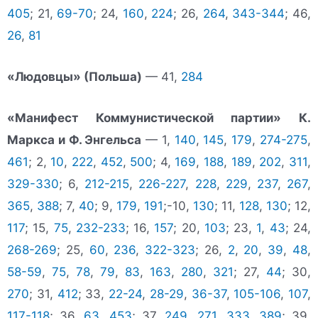
405
; 21,
69-70
; 24,
160
,
224
; 26,
264
,
343-344
; 46,
26
,
81
«Людовцы» (Польша)
— 41,
284
«Манифест Коммунистической партии» К.
Маркса и Ф. Энгельса
— 1,
140
,
145
,
179
,
274-275
,
461
; 2,
10
,
222
,
452
,
500
; 4,
169
,
188
,
189
,
202
,
311
,
329-330
; 6,
212-215
,
226-227
,
228
,
229
,
237
,
267
,
365
,
388
; 7,
40
; 9,
179
,
191
;-10,
130
; 11,
128
,
130
; 12,
117
; 15,
75
,
232-233
; 16,
157
; 20,
103
; 23,
1
,
43
; 24,
268-269
; 25,
60
,
236
,
322-323
; 26,
2
,
20
,
39
,
48
,
58-59
,
75
,
78
,
79
,
83
,
163
,
280
,
321
; 27,
44
; 30,
270
; 31,
412
; 33,
22-24
,
28-29
,
36-37
,
105-106
,
107
,
117-118
; 36,
63
,
453
; 37,
249
,
271
,
333
,
389
; 39,