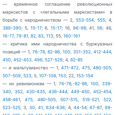
— временное соглашение революционных
марксистов с «легальными марксистами» в
борьбе с народничеством — 2,
553-554
,
555
; 4,
389-390
; 5,
15-17
; 6,
15-17
; 16,
96-98
; 41,
56
; 46,
16-17
,
79-81
,
82
,
83
,
113
; 55,
160-161
— критика ими народничества с буржуазных
позиций — 1,
76-78
,
82-86
,
100
,
351-352
,
412-444
,
450
,
452-453
,
496
,
527-529
; 4,
82-85
— и мальтузианство — 1,
471-472
,
475
,
480-505
,
507-509
,
523
; 5,
107-108
,
153
; 22,
153-154
— их ревизионизм — 1,
76-78
,-
82-86
,
100
,
339-
340
,
352
,
430-435
,
436-444
,
449-450
,
452-454
,
458-461
,
475
,
480-505
,
507-515
,
519-521
,
522
,
523-525
; 3,
30
,
41
,
634-636
; 4,
44-54
,
67-87
,
99-