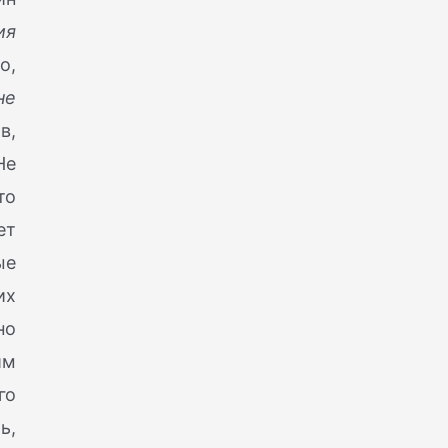
ия
о,
не
в,
Не
то
ет
ые
их
но
им
го
ь,