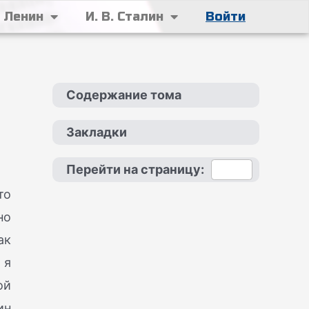
. Ленин
И. В. Сталин
Войти
Содержание тома
Закладки
Перейти на страницу:
то
но
ак
 я
ой
ин