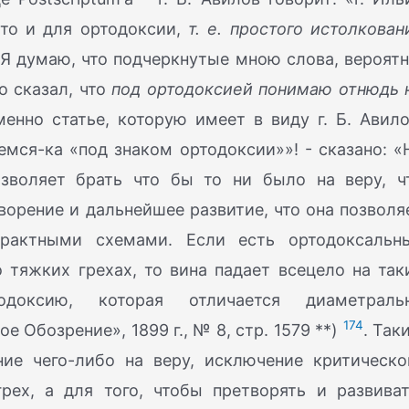
что и для ортодоксии,
т. е. простого истолкован
. Я думаю, что подчеркнутые мною слова, вероятн
о сказал, что
под ортодоксией понимаю отнюдь 
енно статье, которую имеет в виду г. Б. Авило
емся-ка «под знаком ортодоксии»»! - сказано: «
озволяет брать что бы то ни было на веру, ч
орение и дальнейшее развитие, что она позволя
трактными схемами. Если есть ортодоксальн
 тяжких грехах, то вина падает всецело на так
оксию, которая отличается диаметраль
174
Обозрение», 1899 г., № 8, стр. 1579 **)
. Так
ие чего-либо на веру, исключение критическо
рех, а для того, чтобы претворять и развиват