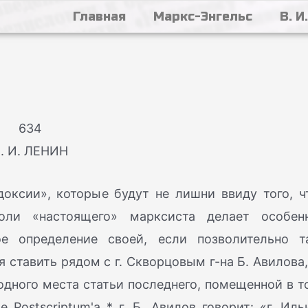
Главная
Маркс-Энгельс
В. И
634
. И. ЛЕНИН
оксии», которые будут не лишни ввиду того, ч
оли «настоящего» марксиста делает особен
е определение своей, если позволительно т
 ставить рядом с г. Скворцовым г-на Б. Авилова,
дного места статьи последнего, помещенной в т
 Postscriptum'a * г. Б. Авилов говорит: «г. Иль