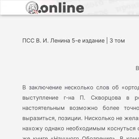
ПСС В. И. Ленина 5-е издание | 3 том
В
В заключение несколько слов об «ортод
выступление г-на П. Скворцова в р
настоятельным возможно более точно
выразиться, позиции. Нисколько не желая
нахожу однако необходимым коснуться о
же книге «Научного Обозрения». В конце