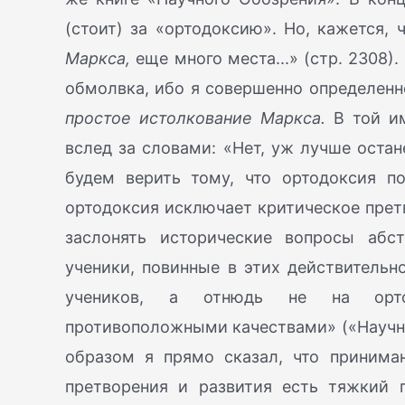
(стоит) за «ортодоксию». Но, кажется, 
Маркса,
еще много места...» (стр. 2308)
обмолвка, ибо я совершенно определенн
простое истолкование Маркса.
В той им
вслед за словами: «Нет, уж лучше остан
будем верить тому, что ортодоксия п
ортодоксия исключает критическое претв
заслонять исторические вопросы абс
ученики, повинные в этих действительно
учеников, а отнюдь не на ортод
противоположными качествами» («Научное 
образом я прямо сказал, что приниман
претворения и развития есть тяжкий г