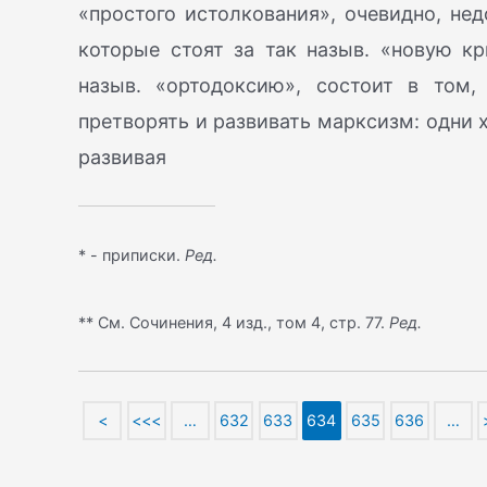
«простого истолкования», очевидно, не
которые стоят за так назыв. «новую кр
назыв. «ортодоксию», состоит в том
претворять и развивать марксизм: одни 
развивая
* - приписки.
Ред.
** См. Сочинения, 4 изд., том 4, стр. 77.
Ред.
<
<<<
…
632
633
634
635
636
…