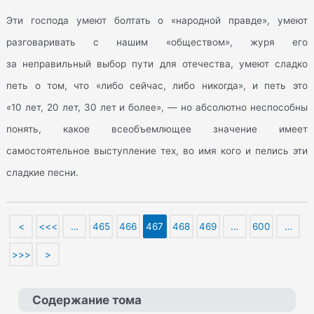
Эти господа умеют болтать о «народной правде», умеют
разговаривать с нашим «обществом», журя его
за неправильный выбор пути для отечества, умеют сладко
петь о том, что «либо сейчас, либо никогда», и петь это
«10 лет, 20 лет, 30 лет и более», — но абсолютно неспособны
понять, какое всеобъемлющее значение имеет
самостоятельное выступление тех, во имя кого и пелись эти
сладкие песни.
<
<<<
…
465
466
467
468
469
…
600
…
>>>
>
Содержание тома