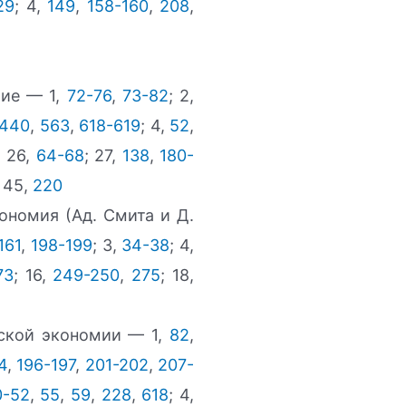
29
; 4,
149
,
158-160
,
208
,
тие — 1,
72-76
,
73-82
; 2,
440
,
563
,
618-619
; 4,
52
,
; 26,
64-68
; 27,
138
,
180-
; 45,
220
ономия (Ад. Смита и Д.
161
,
198-199
; 3,
34-38
; 4,
73
; 16,
249-250
,
275
; 18,
ской экономии — 1,
82
,
4
,
196-197
,
201-202
,
207-
0-52
,
55
,
59
,
228
,
618
; 4,