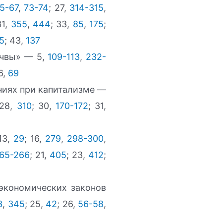
5-67
,
73-74
; 27,
314-315
,
31,
355
,
444
; 33,
85
,
175
;
5
; 43,
137
очвы» — 5,
109-113
,
232-
6,
69
ниях при капитализме —
 28,
310
; 30,
170-172
; 31,
 13,
29
; 16,
279
,
298-300
,
65-266
; 21,
405
; 23,
412
;
экономических законов
3
,
345
; 25,
42
; 26,
56-58
,