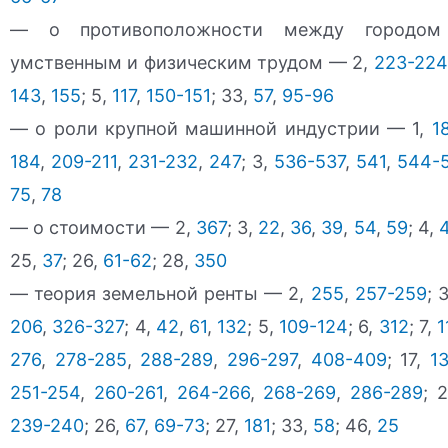
— о противоположности между городом
умственным и физическим трудом — 2,
223-224
143
,
155
; 5,
117
,
150-151
; 33,
57
,
95-96
— о роли крупной машинной индустрии — 1,
1
184
,
209-211
,
231-232
,
247
; 3,
536-537
,
541
,
544-
75
,
78
— о стоимости — 2,
367
; 3,
22
,
36
,
39
,
54
,
59
; 4,
25,
37
; 26,
61-62
; 28,
350
— теория земельной ренты — 2,
255
,
257-259
; 
206
,
326-327
; 4,
42
,
61
,
132
; 5,
109-124
; 6,
312
; 7,
1
276
,
278-285
,
288-289
,
296-297
,
408-409
; 17,
1
251-254
,
260-261
,
264-266
,
268-269
,
286-289
; 
239-240
; 26,
67
,
69-73
; 27,
181
; 33,
58
; 46,
25