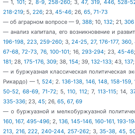
— 1,
101
; 2,
8-9
,
258-260
; 3,
47
,
319
,
446
,
528-5
218-219
; 5,
226
; 23,
45-46
; 26,
65
,
71-73
— об аграрном вопросе — 9,
388
; 10,
132
; 21,
306
— анализ капитала, его возникновение и разви
196-198
,
223
,
259-260
; 3,
24-25
,
27
,
176-177
,
360
,
67-68
,
72-73
,
76
,
100-101
; 16,
293-294
; 23,
45-46
181
; 28,
175-176
,
309
; 38,
154
; 39,
132-133
; 43,
137
— и буржуазная классическая политическая эк
Рикардо) — 1,
524
; 2.
136-138
,
146
,
148
,
158-159
,
50-52
,
68-69
,
71-72
; 5,
110
,
112
; 7,
113-115
; 14,
3
335-336
; 23,
45
; 26,
65
,
67
,
69
— о буржуазной и мелкобуржуазной политиче
160
,
167
,
495-496
; 2,
136
,
145-146
,
160-161
,
193-19
213
,
216
,
222
,
240-244
,
257-262
; 3,
35-38
,
45
,
5