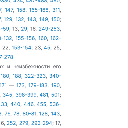
-330
,
434
,
487-488
,
490
,
7
,
147
,
158
,
165-168
,
311
,
7
,
129
,
132
,
143
,
149
,
150
;
3-59
; 13,
29
; 16,
249-253
,
0-132
,
155-156
,
160
,
162-
; 22,
153-154
; 23,
45
; 25,
7-278
ах и неизбежности его
-180
,
188
,
322-323
,
340-
171
—
173
,
179-183
,
190
,
,
345
,
398-399
,
481
,
501
;
433
,
440
,
446
,
455
,
536-
3
,
76
,
78
,
80-81
,
128
,
143
,
 16,
252
,
279
,
293-294
; 17,