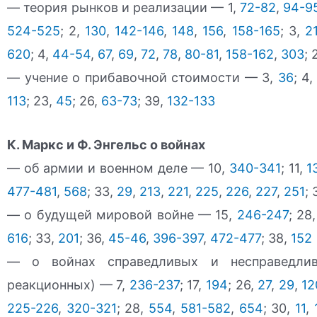
— теория рынков и реализации — 1,
72-82
,
94-9
524-525
; 2,
130
,
142-146
,
148
,
156
,
158-165
; 3,
2
620
; 4,
44-54
,
67
,
69
,
72
,
78
,
80-81
,
158-162
,
303
; 
— учение о прибавочной стоимости — 3,
36
; 4
113
; 23,
45
; 26,
63-73
; 39,
132-133
К. Маркс и Ф. Энгельс о войнах
— об армии и военном деле — 10,
340-341
; 11,
1
477-481
,
568
; 33,
29
,
213
,
221
,
225
,
226
,
227
,
251
; 
— о будущей мировой войне — 15,
246-247
; 28
616
; 33,
201
; 36,
45-46
,
396-397
,
472-477
; 38,
152
— о войнах справедливых и несправедлив
реакционных) — 7,
236-237
; 17,
194
; 26,
27
,
29
,
12
225-226
,
320-321
; 28,
554
,
581-582
,
654
; 30,
11
,