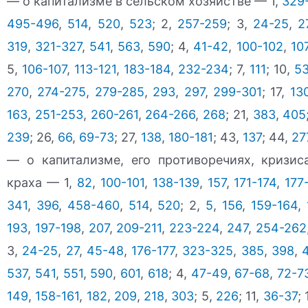
— о капитализме в сельском хозяйстве — 1,
329
495-496
,
514
,
520
,
523
; 2,
257-259
; 3,
24-25
,
2
319
,
321-327
,
541
,
563
,
590
; 4,
41-42
,
100-102
,
10
5,
106-107
,
113-121
,
183-184
,
232-234
; 7,
111
; 10,
5
270
,
274-275
,
279-285
,
293
,
297
,
299-301
; 17,
13
163
,
251-253
,
260-261
,
264-266
,
268
; 21,
383
,
405
239
; 26,
66
,
69-73
; 27,
138
,
180-181
; 43,
137
; 44,
27
— о капитализме, его противоречиях, кризис
краха — 1,
82
,
100-101
,
138-139
,
157
,
171-174
,
177
341
,
396
,
458-460
,
514
,
520
; 2,
5
,
156
,
159-164
,
193
,
197-198
,
207
,
209-211
,
223-224
,
247
,
254-262
3,
24-25
,
27
,
45-48
,
176-177
,
323-325
,
385
,
398
,
537
,
541
,
551
,
590
,
601
,
618
; 4,
47-49
,
67-68
,
72-7
149
,
158-161
,
182
,
209
,
218
,
303
; 5,
226
; 11,
36-37
;