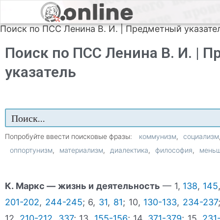
Поиск по ПСС Ленина В. И. | Предметный указате
Поиск по ПСС Ленина В. И. | 
указатель
Попробуйте ввести поисковые фразы:
коммунизм
социализм
оппортунизм
материализм
диалектика
философия
мень
К. Маркс — жизнь и деятельность
— 1,
138
,
145
201-202
,
244-245
; 6,
31
,
81
; 10,
130-133
,
234-237
12,
210-212
,
337
; 13,
155-156
; 14,
371-379
; 15,
231