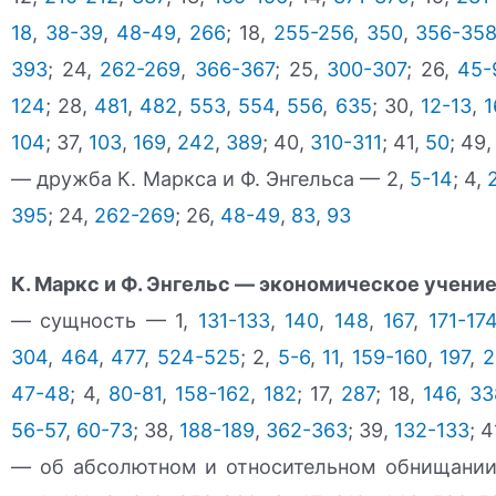
18
,
38-39
,
48-49
,
266
; 18,
255-256
,
350
,
356-35
393
; 24,
262-269
,
366-367
; 25,
300-307
; 26,
45-
124
; 28,
481
,
482
,
553
,
554
,
556
,
635
; 30,
12-13
,
1
104
; 37,
103
,
169
,
242
,
389
; 40,
310-311
; 41,
50
; 49
— дружба К. Маркса и Ф. Энгельса — 2,
5-14
; 4,
395
; 24,
262-269
; 26,
48-49
,
83
,
93
К. Маркс и Ф. Энгельс — экономическое учени
— сущность — 1,
131-133
,
140
,
148
,
167
,
171-17
304
,
464
,
477
,
524-525
; 2,
5-6
,
11
,
159-160
,
197
,
2
47-48
; 4,
80-81
,
158-162
,
182
; 17,
287
; 18,
146
,
33
56-57
,
60-73
; 38,
188-189
,
362-363
; 39,
132-133
; 4
— об абсолютном и относительном обнищании