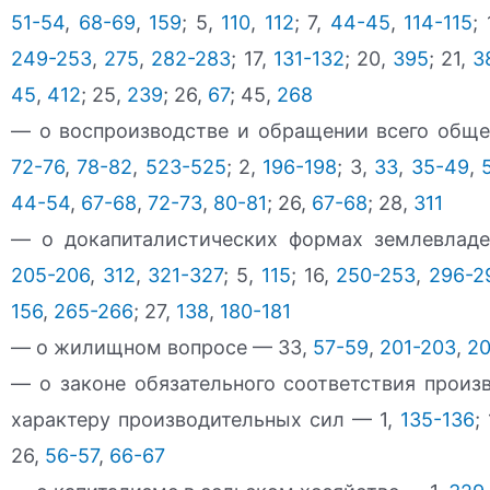
51-54
,
68-69
,
159
; 5,
110
,
112
; 7,
44-45
,
114-115
;
249-253
,
275
,
282-283
; 17,
131-132
; 20,
395
; 21,
3
45
,
412
; 25,
239
; 26,
67
; 45,
268
— о воспроизводстве и обращении всего обще
72-76
,
78-82
,
523-525
; 2,
196-198
; 3,
33
,
35-49
,
44-54
,
67-68
,
72-73
,
80-81
; 26,
67-68
; 28,
311
— о докапиталистических формах землевлад
205-206
,
312
,
321-327
; 5,
115
; 16,
250-253
,
296-2
156
,
265-266
; 27,
138
,
180-181
— о жилищном вопросе — 33,
57-59
,
201-203
,
2
— о законе обязательного соответствия прои
характеру производительных сил — 1,
135-136
;
26,
56-57
,
66-67