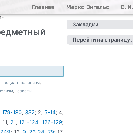
Главная
Маркс-Энгельс
В. И
ль
Закладки
Предметный
Перейти на страницу:
социал-шовинизм
шевизм
советы
,
179-180
,
332
; 2,
5-14
; 4,
; 11,
21
,
121-124
,
126-129
;
-249
; 16,
9
,
23-24
,
79
; 17,