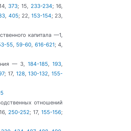
 14,
373
; 15,
233-234
; 16,
83
,
405
; 22,
153-154
; 23,
ственного капитала —1,
53-55
,
59-60
,
616-621
; 4,
ения — 3,
184-185
,
193
,
97
; 17,
128
,
130-132
,
155-
05
зводственных отношений
 16,
250-252
; 17,
155-156
;