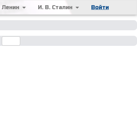
. Ленин
И. В. Сталин
Войти