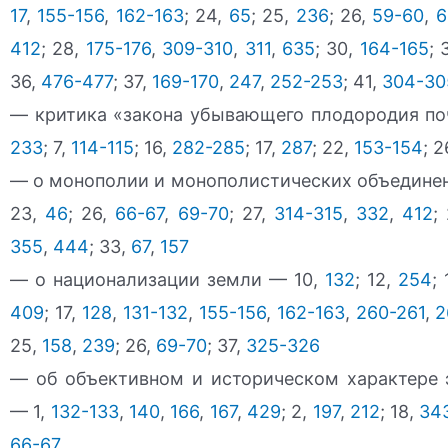
17
,
155-156
,
162-163
; 24,
65
; 25,
236
; 26,
59-60
,
6
412
; 28,
175-176
,
309-310
,
311
,
635
; 30,
164-165
; 
36,
476-477
; 37,
169-170
,
247
,
252-253
; 41,
304-30
— критика «закона убывающего плодородия п
233
; 7,
114-115
; 16,
282-285
; 17,
287
; 22,
153-154
; 2
— о монополии и монополистических объедине
23,
46
; 26,
66-67
,
69-70
; 27,
314-315
,
332
,
412
;
355
,
444
; 33,
67
,
157
— о национализации земли — 10,
132
; 12,
254
;
409
; 17,
128
,
131-132
,
155-156
,
162-163
,
260-261
,
2
25,
158
,
239
; 26,
69-70
; 37,
325-326
— об объективном и историческом характере 
— 1,
132-133
,
140
,
166
,
167
,
429
; 2,
197
,
212
; 18,
34
66-67