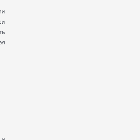
ии
ри
ть
ая
 и