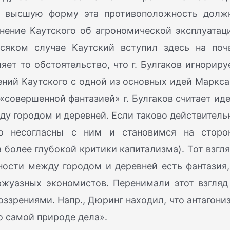
в высшую форму эта противоположность долж
 мнение Каутского об агрономической эксплуатац
всяком случае Каутский вступил здесь на поч
ляет то обстоятельство, что г. Булгаков игнориру
ний Каутского с одной из основных идей Маркса
 «совершенной фантазией» г. Булгаков считает ид
у городом и деревней. Если таково действитель
о несогласны с ним и становимся на сторо
 а более глубокой критики капитализма). Тот взгля
ости между городом и деревней есть фантазия,
ржуазных экономистов. Перенимали этот взгляд
оззрениями. Напр., Дюринг находил, что антагони
о самой природе дела».