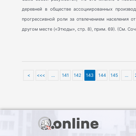
деревней в обществе ассоциированных производ
прогрессивной роли за отвлечением населения от
другом месте («Этюды», стр. 8), прим. 69). (См. Соч
<
<<<
…
141
142
143
144
145
…