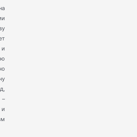
на
ии
ву
ет
 и
ею
но
ну
д,
 –
 и
зм