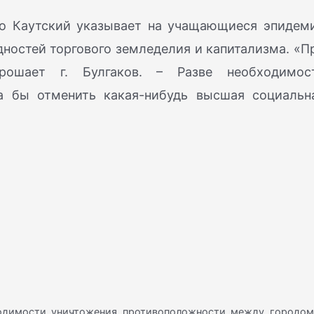
 что Каутский указывает на учащающиеся эпидем
удностей торгового земледелия и капитализма. «П
рошает г. Булгаков. – Разве необходимос
а бы отменить какая-нибудь высшая социальн
ходимости уничтожения противоположности между городом