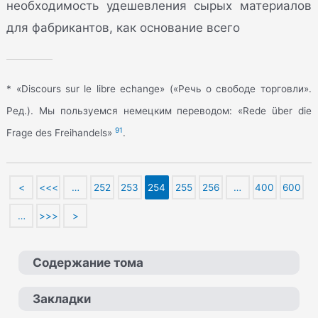
необходимость удешевления сырых материалов
для фабрикантов, как основание всего
* «Discours sur le libre echange» («Речь о свободе торговли».
Ред.). Мы пользуемся немецким переводом: «Rede über die
91
Frage des Freihandels»
.
<
<<<
…
252
253
254
255
256
…
400
600
…
>>>
>
Содержание тома
Закладки